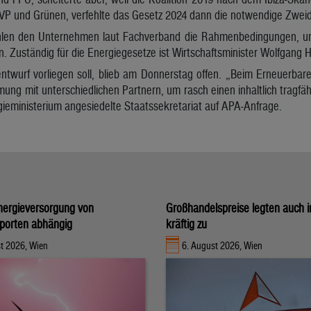
P und Grünen, verfehlte das Gesetz 2024 dann die notwendige Zweidri
hlen den Unternehmen laut Fachverband die Rahmenbedingungen, um
n. Zuständig für die Energiegesetze ist Wirtschaftsminister Wolfgang
twurf vorliegen soll, blieb am Donnerstag offen. „Beim Erneuerbaren
ung mit unterschiedlichen Partnern, um rasch einen inhaltlich tragfä
gieministerium angesiedelte Staatssekretariat auf APA-Anfrage.
nergieversorgung von
Großhandelspreise legten auch i
porten abhängig
kräftig zu
t 2026, Wien
6. August 2026, Wien