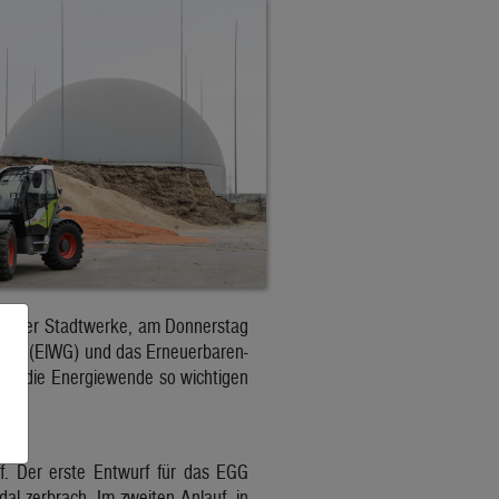
Wiener Stadtwerke, am Donnerstag
esetz (ElWG) und das Erneuerbaren-
für die Energiewende so wichtigen
ff. Der erste Entwurf für das EGG
al zerbrach. Im zweiten Anlauf, in