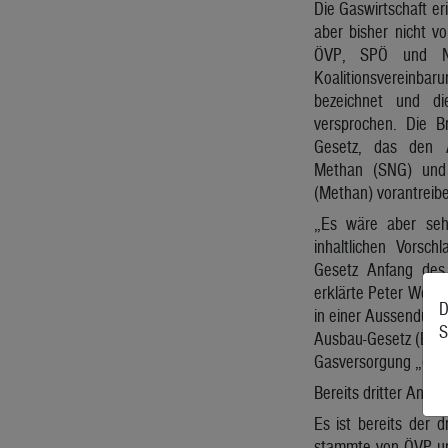
Die Gaswirtschaft er
aber bisher nicht v
ÖVP, SPÖ und NE
Koalitionsvereinbar
bezeichnet und 
versprochen. Die B
Gesetz, das den 
Methan (SNG) und 
(Methan) vorantreibe
„Es wäre aber sehr
inhaltlichen Vorsc
Gesetz Anfang des
erklärte Peter Wein
D
in einer Aussendung.
S
Ausbau-Gesetz (EABG
Gasversorgung „endl
Bereits dritter Anlauf
Es ist bereits der 
stammte von ÖVP und 