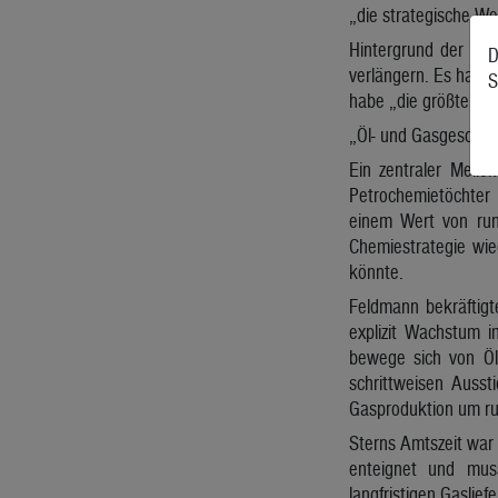
„die strategische We
Hintergrund der Suc
D
verlängern. Es handl
S
habe „die größte Tr
„Öl- und Gasgeschäf
Ein zentraler Meile
Petrochemietöchter
einem Wert von rund
Chemiestrategie wie
könnte.
Feldmann bekräftigt
explizit Wachstum 
bewege sich von Öl 
schrittweisen Ausst
Gasproduktion um run
Sterns Amtszeit war 
enteignet und mus
langfristigen Gaslief