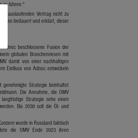
n zu führen.“
26 auslaufenden Vertrag nicht zu
Sterns bedauert und erklärt, dieser
är Adnoc beschlossene Fusion der
inem globalen Branchenriesen mit
 OMV damit von einer nachhaltigen
rem Einfluss von Adnoc entwickeln
t genehmigte Strategie beinhaltet
 Feldmann. Die Annahme, die OMV
langfristige Strategie sehe einen
erden. Bis 2030 soll die Öl- und
Konzern wurde in Russland faktisch
ndete die OMV Ende 2023 ihren