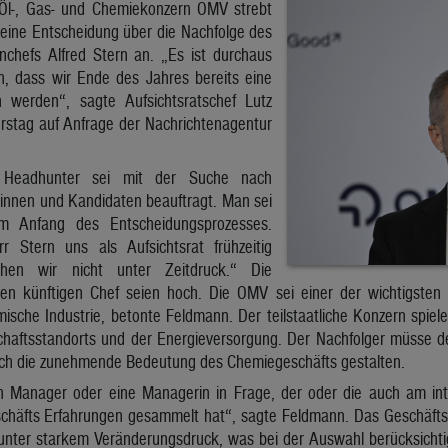
 Öl-, Gas- und Chemiekonzern OMV strebt
 eine Entscheidung über die Nachfolge des
chefs Alfred Stern an. „Es ist durchaus
n, dass wir Ende des Jahres bereits eine
 werden“, sagte Aufsichtsratschef Lutz
stag auf Anfrage der Nachrichtenagentur
er Headhunter sei mit der Suche nach
innen und Kandidaten beauftragt. Man sei
 Anfang des Entscheidungsprozesses.
r Stern uns als Aufsichtsrat frühzeitig
tehen wir nicht unter Zeitdruck.“ Die
n künftigen Chef seien hoch. Die OMV sei einer der wichtigsten 
mische Industrie, betonte Feldmann. Der teilstaatliche Konzern spiel
chaftsstandorts und der Energieversorgung. Der Nachfolger müsse 
eich die zunehmende Bedeutung des Chemiegeschäfts gestalten.
Manager oder eine Managerin in Frage, der oder die auch am inte
häfts Erfahrungen gesammelt hat“, sagte Feldmann. Das Geschäfts
 unter starkem Veränderungsdruck, was bei der Auswahl berücksicht