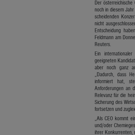
Der österreichische
noch in diesem Jahr
scheidenden Konzern
nicht ausgeschlosse
Entscheidung haben
Feldmann am Donner
Reuters.
Ein international
geeigneten Kandidat
aber noch ganz am
„Dadurch, dass Her
informiert hat, s
Anforderungen an de
Relevanz für die hei
Sicherung des Wirts
fortsetzen und zugl
„Als CEO kommt ein 
und/oder Chemiegesc
ihrer Konkurrenten,