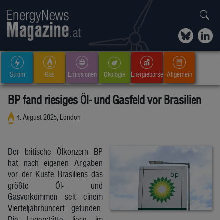
Strom
Gas
Emissionen
Ökologie
Energiebörse
Allgemein
BP fand riesiges Öl- und Gasfeld vor Brasilien
4. August 2025, London
Der britische Ölkonzern BP
hat nach eigenen Angaben
vor der Küste Brasiliens das
größte Öl- und
Gasvorkommen seit einem
Vierteljahrhundert gefunden.
Die Lagerstätte liege im