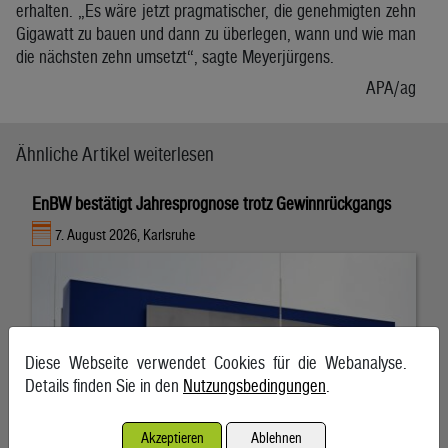
erhalten. „Es wäre jetzt pragmatischer, die genehmigten zehn
Gigawatt zu bauen und dann zu überlegen, wann und wie man
die nächsten zehn umsetzt“, sagte Meyerjürgens.
APA/ag
Ähnliche Artikel weiterlesen
EnBW bestätigt Jahresprognose trotz Gewinnrückgangs
7. August 2026, Karlsruhe
Diese Webseite verwendet Cookies für die Webanalyse.
Details finden Sie in den
Nutzungsbedingungen
.
Akzeptieren
Ablehnen