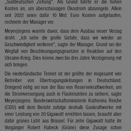
„Süddeutschen Zeitung“. Als Grund führte er die hohen
Kosten an, um überschüssigen Ökostrom abzuregeln. Allein
seit 2022 seien dafür 10 Mrd. Euro Kosten aufgelaufen,
rechnete der Manager vor.
Meyerjürgens warnte davor, dass dem Ausbau neuer Verzug
droht. „Ich sehe die große Gefahr, dass wir wieder an
Geschwindigkeit verlieren“, sagte der Manager. Grund sei der
Wegfall von Beschleunigungsgesetzen in Reaktion auf den
Ukraine-Krieg. Dies könne zwei bis drei Jahre Verzögerung mit
sich bringen.
Die niederländische Tennet ist der größte der insgesamt vier
Betreiber von Übertragungsleitungen in Deutschland.
Dringend nötig sei nun der Bau von Reservekraftwerken, um
die Stromversorgung auch in Flautenzeiten zu sichern, sagte
Meyerjürgens. Bundeswirtschaftsministerin Katherina Reiche
(CDU) will dem Bericht zufolge deshalb Gaskraftwerke mit
einer Leistung von 20 Gigawatt errichten lassen, braucht aber
dafür grünes Licht aus Brüssel. Für zehn Gigawatt hatte ihr
Vorgänger Robert Habeck (Grüne) diese Zusage schon