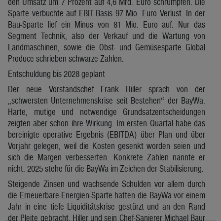
den Umsatz um 7 Prozent auf 4,6 Mrd. Euro schrumpfen. Die
Sparte verbuchte auf EBIT-Basis 97 Mio. Euro Verlust. In der
Bau-Sparte lief ein Minus von 81 Mio. Euro auf. Nur das
Segment Technik, also der Verkauf und die Wartung von
Landmaschinen, sowie die Obst- und Gemüsesparte Global
Produce schrieben schwarze Zahlen.
Entschuldung bis 2028 geplant
Der neue Vorstandschef Frank Hiller sprach von der
„schwersten Unternehmenskrise seit Bestehen“ der BayWa.
Harte, mutige und notwendige Grundsatzentscheidungen
zeigten aber schon ihre Wirkung. Im ersten Quartal habe das
bereinigte operative Ergebnis (EBITDA) über Plan und über
Vorjahr gelegen, weil die Kosten gesenkt worden seien und
sich die Margen verbesserten. Konkrete Zahlen nannte er
nicht. 2025 stehe für die BayWa im Zeichen der Stabilisierung.
Steigende Zinsen und wachsende Schulden vor allem durch
die Erneuerbare-Energien-Sparte hatten die BayWa vor einem
Jahr in eine tiefe Liquiditätskrise gestürzt und an den Rand
der Pleite gebracht. Hiller und sein Chef-Sanierer Michael Baur