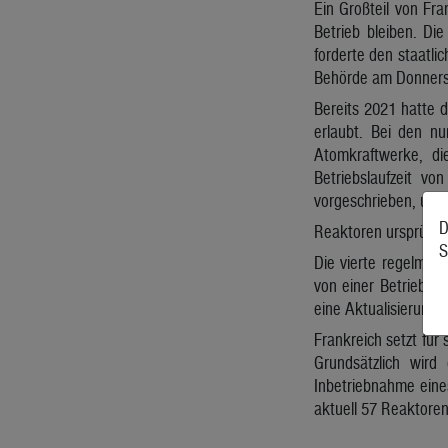
Ein Großteil von Fr
Betrieb bleiben. Di
forderte den staatli
Behörde am Donners
Bereits 2021 hatte d
erlaubt. Bei den n
Atomkraftwerke, di
Betriebslaufzeit vo
vorgeschrieben, um i
D
Reaktoren ursprüngli
S
Die vierte regelmäß
von einer Betriebsd
eine Aktualisierung 
Frankreich setzt für
Grundsätzlich wir
Inbetriebnahme eine
aktuell 57 Reaktoren