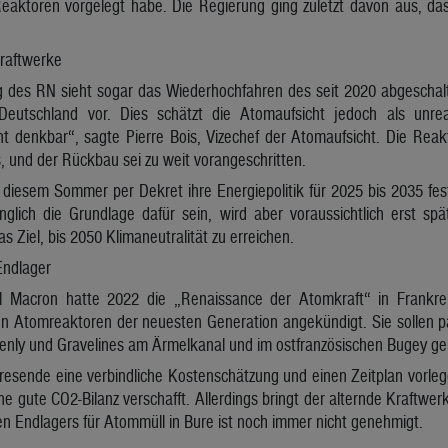
aktoren vorgelegt habe. Die Regierung ging zuletzt davon aus, da
raftwerke
 des RN sieht sogar das Wiederhochfahren des seit 2020 abgescha
eutschland vor. Dies schätzt die Atomaufsicht jedoch als unrea
cht denkbar“, sagte Pierre Bois, Vizechef der Atomaufsicht. Die Rea
, und der Rückbau sei zu weit vorangeschritten.
n diesem Sommer per Dekret ihre Energiepolitik für 2025 bis 2035 fes
nglich die Grundlage dafür sein, wird aber voraussichtlich erst spät
as Ziel, bis 2050 Klimaneutralität zu erreichen.
Endlager
 Macron hatte 2022 die „Renaissance der Atomkraft“ in Frankr
n Atomreaktoren der neuesten Generation angekündigt. Sie sollen 
enly und Gravelines am Ärmelkanal und im ostfranzösischen Bugey g
resende eine verbindliche Kostenschätzung und einen Zeitplan vorle
ne gute CO2-Bilanz verschafft. Allerdings bringt der alternde Kraftwer
n Endlagers für Atommüll in Bure ist noch immer nicht genehmigt.