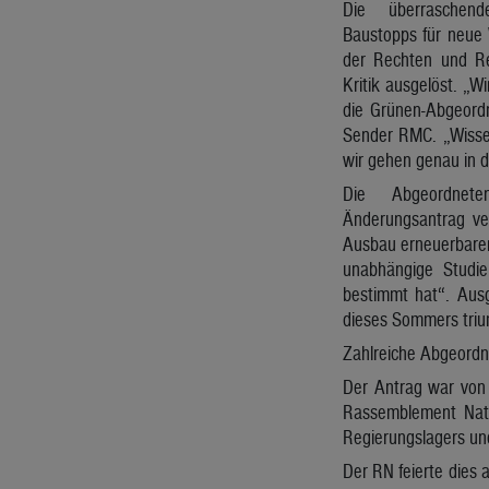
Die überraschend
Baustopps für neue
der Rechten und Rec
Kritik ausgelöst. „W
die Grünen-Abgeord
Sender RMC. „Wisse
wir gehen genau in d
Die Abgeordnet
Änderungsantrag ve
Ausbau erneuerbarer 
unabhängige Studie
bestimmt hat“. Ausg
dieses Sommers triu
Zahlreiche Abgeord
Der Antrag war von
Rassemblement Nati
Regierungslagers un
Der RN feierte dies 