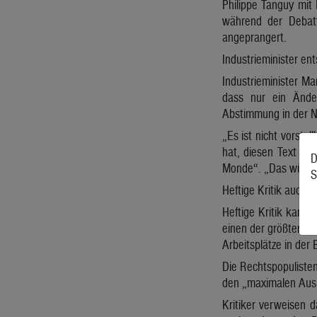
Philippe Tanguy mit 
während der Debatt
angeprangert.
Industrieminister ent
Industrieminister M
dass nur ein Ände
Abstimmung in der Na
„Es ist nicht vorste
hat, diesen Text du
D
Monde“. „Das würde b
S
Heftige Kritik auch v
Heftige Kritik kam 
einen der größten St
Arbeitsplätze in der
Die Rechtspopuliste
den „maximalen Ausb
Kritiker verweisen 