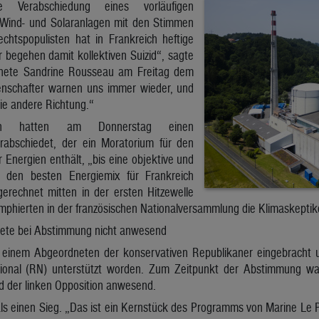
e Verabschiedung eines vorläufigen
 Wind- und Solaranlagen mit den Stimmen
htspopulisten hat in Frankreich heftige
ir begehen damit kollektiven Suizid“, sagte
nete Sandrine Rousseau am Freitag dem
nschafter warnen uns immer wieder, und
ie andere Richtung.“
en hatten am Donnerstag einen
rabschiedet, der ein Moratorium für den
Energien enthält, „bis eine objektive und
 den besten Energiemix für Frankreich
erechnet mitten in der ersten Hitzewelle
mphierten in der französischen Nationalversammlung die Klimaskeptik
nete bei Abstimmung nicht anwesend
 einem Abgeordneten der konservativen Republikaner eingebracht 
onal (RN) unterstützt worden. Zum Zeitpunkt der Abstimmung w
d der linken Opposition anwesend.
als einen Sieg. „Das ist ein Kernstück des Programms von Marine Le