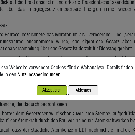
Blick auf die Fraktionschefin und erklärte Präsidentschaftskandidatin
e über das Energiegesetz erneuerbare Energien immer wieder a
setzt
arc Ferracci bezeichnete das Moratorium als „verheerend“ und „veran
rungsantrag angenommen wurde, das eigentliche Gesetz aber no
tionalversammlung über das Gesetz ist derzeit für Dienstag geplant.
llbar, dass das Regierungslager, das sich den Kampf gegen den Klim
rchgehen lässt“, sagte Bastien Cuq von der Umweltorganisation Rés
iese Webseite verwendet Cookies für die Webanalyse. Details finden
edeuten, dass die Regierung sich komplett den Rechtspopulisten in 
ie in den
Nutzungsbedingungen
.
on Vertretern der Wind- und Solarindustrie
auch von Vertretern der Wind- und Solarindustrie. „Mit diesem Morat
Akzeptieren
Ablehnen
ellenabbaupläne verabschiedet“, betonte der Verband France renouve
 Branche, die dadurch bedroht seien.
n hatten dem Gesetzesentwurf schon zuvor ihren Stempel aufgedrückt.
au“ der Atomkraft durch den Bau von 14 neuen Atomkraftwerken bis 
darauf, dass der staatliche Atomkonzern EDF noch nicht einmal die K