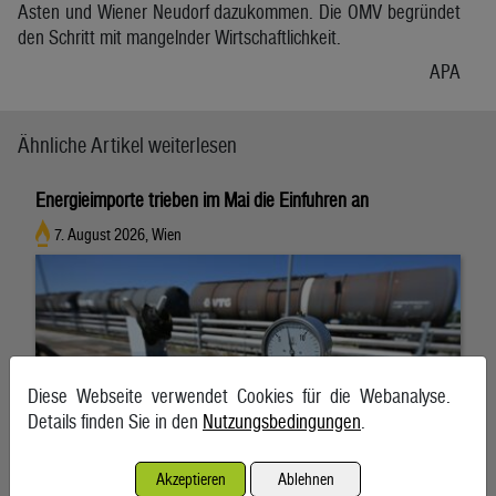
Asten und Wiener Neudorf dazukommen. Die OMV begründet
den Schritt mit mangelnder Wirtschaftlichkeit.
APA
Ähnliche Artikel weiterlesen
Energieimporte trieben im Mai die Einfuhren an
7. August 2026, Wien
Diese Webseite verwendet Cookies für die Webanalyse.
Details finden Sie in den
Nutzungsbedingungen
.
Akzeptieren
Ablehnen