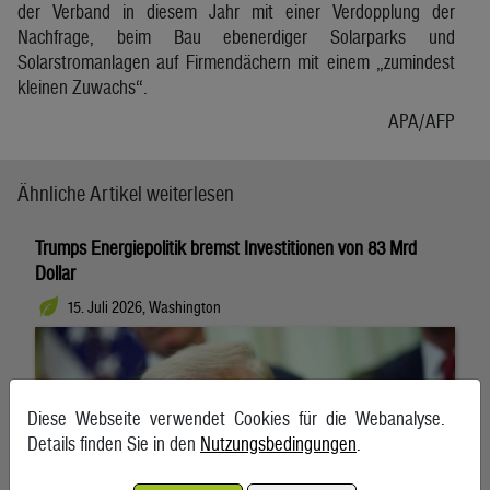
der Verband in diesem Jahr mit einer Verdopplung der
Nachfrage, beim Bau ebenerdiger Solarparks und
Solarstromanlagen auf Firmendächern mit einem „zumindest
kleinen Zuwachs“.
APA/AFP
Ähnliche Artikel weiterlesen
Trumps Energiepolitik bremst Investitionen von 83 Mrd
Dollar
15. Juli 2026, Washington
Diese Webseite verwendet Cookies für die Webanalyse.
Details finden Sie in den
Nutzungsbedingungen
.