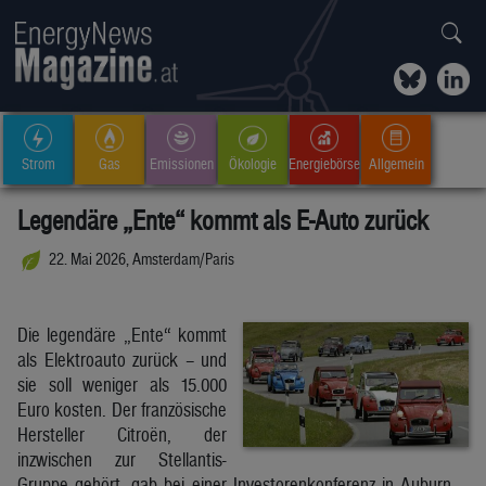
Strom
Gas
Emissionen
Ökologie
Energiebörse
Allgemein
Legendäre „Ente“ kommt als E-Auto zurück
22. Mai 2026, Amsterdam/Paris
Die legendäre „Ente“ kommt
als Elektroauto zurück – und
sie soll weniger als 15.000
Euro kosten. Der französische
Hersteller Citroën, der
inzwischen zur Stellantis-
Gruppe gehört, gab bei einer Investorenkonferenz in Auburn