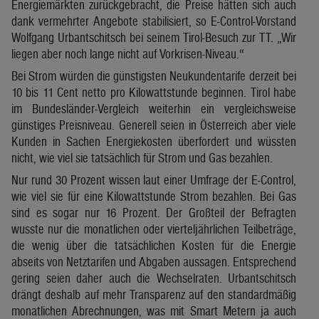
Energiemärkten zurückgebracht, die Preise hätten sich auch
dank vermehrter Angebote stabilisiert, so E-Control-Vorstand
Wolfgang Urbantschitsch bei seinem Tirol-Besuch zur TT. „Wir
liegen aber noch lange nicht auf Vorkrisen-Niveau.“
Bei Strom würden die günstigsten Neukundentarife derzeit bei
10 bis 11 Cent netto pro Kilowattstunde beginnen. Tirol habe
im Bundesländer-Vergleich weiterhin ein vergleichsweise
günstiges Preisniveau. Generell seien in Österreich aber viele
Kunden in Sachen Energiekosten überfordert und wüssten
nicht, wie viel sie tatsächlich für Strom und Gas bezahlen.
Nur rund 30 Prozent wissen laut einer Umfrage der E-Control,
wie viel sie für eine Kilowattstunde Strom bezahlen. Bei Gas
sind es sogar nur 16 Prozent. Der Großteil der Befragten
wusste nur die monatlichen oder vierteljährlichen Teilbeträge,
die wenig über die tatsächlichen Kosten für die Energie
abseits von Netztarifen und Abgaben aussagen. Entsprechend
gering seien daher auch die Wechselraten. Urbantschitsch
drängt deshalb auf mehr Transparenz auf den standardmäßig
monatlichen Abrechnungen, was mit Smart Metern ja auch