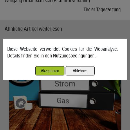
Wolfgang Urbantschitsch (E-Control-Vorstand)
Tiroler Tageszeitung
Ähnliche Artikel weiterlesen
Neuer Rekord bei Strom- und Gas-Anbieterwechsel
Diese Webseite verwendet Cookies für die Webanalyse.
aufgestellt
Details finden Sie in den
Nutzungsbedingungen
.
7. August 2026
Akzeptieren
Ablehnen