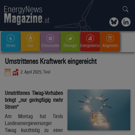
Strom
Gas
Emissionen
Ökologie
Energiebörse
Allgemein
Umstrittenes Kraftwerk eingereicht
2. April 2025, Tirol
Umstrittenes Tiwag-Vorhaben
bringt „nur geringfügig mehr
Strom“
Am Montag hat Tirols
Landesenergieversorger
Tiwag kurzfristig zu einer