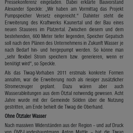
Pressekonferenz eingeladen. Dabei erklärte Bauvorstand
Alexander Speckle: „Wir haben am Vormittag das Projekt
Pumpspeicher Versetz eingereicht.“ Dahinter steht die
Erweiterung des Kraftwerks Kaunertal und der Bau eines
neuen Stausees im Platzertal. Zwischen diesem und dem
bestehenden, 600 Meter tiefer liegenden, Speicher Gepatsch
soll nach den Plänen des Unternehmens in Zukunft Wasser je
nach Bedarf hin- und hergepumpt werden. So könne man
„sehr flexibel Strom speichern bzw. generieren, wenn er
benötigt wird“, so Speckle.
Als das Tiwag-Vorhaben 2011 erstmals konkrete Formen
annahm, war die Erweiterung noch als riesiger zusätzlicher
Stromerzeuger geplant. Dazu wären aber auch
Wasserableitungen aus dem Ötztal notwendig gewesen. Acht
Jahre wurde mit der Gemeinde Sölden über die Nutzung
gestritten, am Ende behielt die Tiwag die Oberhand.
Ohne Ötztaler Wasser
Nach massiven Widerständen aus der Region – und auf Druck
von ÖVP-Landeshauptmann Anton Mattle – hat die Tiwag