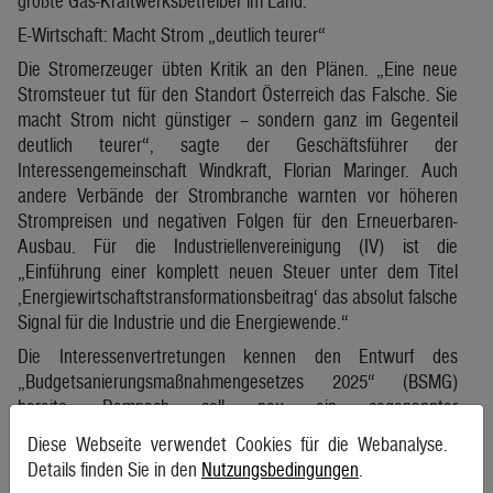
größte Gas-Kraftwerksbetreiber im Land.
E-Wirtschaft: Macht Strom „deutlich teurer“
Die Stromerzeuger übten Kritik an den Plänen. „Eine neue
Stromsteuer tut für den Standort Österreich das Falsche. Sie
macht Strom nicht günstiger – sondern ganz im Gegenteil
deutlich teurer“, sagte der Geschäftsführer der
Interessengemeinschaft Windkraft, Florian Maringer. Auch
andere Verbände der Strombranche warnten vor höheren
Strompreisen und negativen Folgen für den Erneuerbaren-
Ausbau. Für die Industriellenvereinigung (IV) ist die
„Einführung einer komplett neuen Steuer unter dem Titel
‚Energiewirtschaftstransformationsbeitrag‘ das absolut falsche
Signal für die Industrie und die Energiewende.“
Die Interessenvertretungen kennen den Entwurf des
„Budgetsanierungsmaßnahmengesetzes 2025“ (BSMG)
bereits. Demnach soll neu ein sogenannter
Elektrizitätswirtschaftstransformationsbeitrag (EWTB) pro
Diese Webseite verwendet Cookies für die Webanalyse.
Megawattstunde für Anlagen mit einer installierten Kapazität
Details finden Sie in den
Nutzungsbedingungen
.
von mehr als einem Megawatt (MW) eingeführt werden. Der