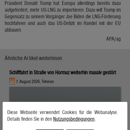
Präsident Donald Trump hat Europa allerdings bereits dazu
aufgefordert, mehr US-LNG zu importieren. Dazu will Trump im
Gegensatz zu seinem Vorgänger Joe Biden die LNG-Förderung
hochfahren und auch das US-Defizit im Handel mit der EU
abbauen.
APA/ag
Ähnliche Artikel weiterlesen
Schifffahrt in Straße von Hormuz weiterhin massiv gestört
7. August 2026, Teheran
Diese Webseite verwendet Cookies für die Webanalyse.
Details finden Sie in den
Nutzungsbedingungen
.