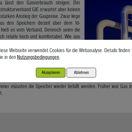
a lässt den Gasverbrauch steigen. Der
astrukturverband GIE erwartet aber keinen
starken Anstieg der Gaspreise. Zwar liege
us den Speichern derzeit über dem 10-
, hieß es vom Verband. Dennoch seien die
ch relativ hoch und komfortabel. Wie aus
 hervorgeht, waren die Gasspeicher in
,6 Prozent gefüllt. In Österreich sind die
iese Webseite verwendet Cookies für die Webanalyse. Details finden
ustrian Gas Grid Management zu knapp 70
ie in den
Nutzungsbedingungen
.
ewelle länger andauern sollte, sei Europas
Akzeptieren
Ablehnen
gestellt. Im März könnte der Füllstand auf
mer müssten die Speicher wieder befüllt werden. Früher war Gas i
t.