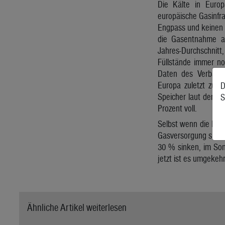
Die Kälte in Europ
europäische Gasinfr
Engpass und keinen 
die Gasentnahme a
Jahres-Durchschnitt
Füllstände immer no
Daten des Verbands
Europa zuletzt zu 62
D
Speicher laut der A
S
Prozent voll.
Selbst wenn die Kält
Gasversorgung sicher
30 % sinken, im Som
jetzt ist es umgekehr
Ähnliche Artikel weiterlesen