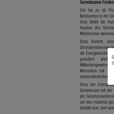
Gemeinsame Forderun
Um bis zu 30 Pro
Netzkosten in der S
Graz bleibt die Aus
Ausbau des Stromn
Mehrkosten zwischen
Dazu kommt, dass
Strompreisbremse he
die Energiekosten se
D
geäußert wird: 
S
Milliardengewinne ei
Menschen mit ger
existenzbedrohend 
Dass der Energiese
Gemeinsam mit der V
per Gesetzesänderun
auf den maximal ges
Vorbild sein, dort w