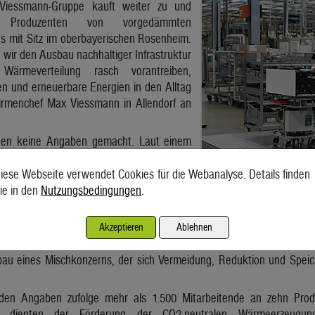
 Viessmann-Gruppe kauft weiter zu und
 Produzenten von vorgedämmten
s mit Sitz im oberbayerischen Rosenheim.
ir den Ausbau nachhaltiger Infrastruktur
ärmeverteilung rasch vorantreiben,
en und erneuerbare Energien in den Alltag
 Firmenchef Max Viessmann in Allendorf an
den keine Angaben gemacht. Laut einem
chaftswoche“ soll er im dreistelligen
liegen. Der Übernahme müssen noch die
iese Webseite verwendet Cookies für die Webanalyse. Details finden
tionskontrollbehörden zustimmen.
ie in den
Nutzungsbedingungen
.
t schon seit längerem mit Firmenübernahmen gezielt in die Energi
in Kerngeschäft mit Heizungen und Wärmepumpen größtenteils an de
Akzeptieren
Ablehnen
 noch einen Minderheitsanteil hält. Den Erlös aus dem Verkauf von
au eines Mischkonzerns, der sich Vermeidung, Reduktion und Spei
t den Angaben zufolge mehr als 1.500 Mitarbeitende an zehn Prod
re dienten der Förderung der CO2-neutralen Wärmeerzeugun