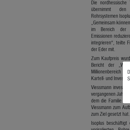
Die nordhessische
übernimmt den
Rohrsystemen Isoplu
„Gemeinsam können w
im Bereich der W
Emissionen reduzier
integrieren“, teilte
der Eder mit.
Zum Kaufpreis wur
Bericht der „Wirts
Millionenbereich 
D
Kartell- und Investi
S
Viessmann investier
vergangenen Jahr se
dem die Familie nun
Viessmann zum Aufb
zum Ziel gesetzt hat.
Isoplus beschäftig
vorisolierten Roh