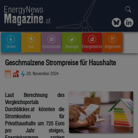
Strom
Gas
Emissionen
Ökologie
Energiebörse
Allgemein
Geschmalzene Strompreise für Haushalte
20. November 2024
Laut Berechnung des
Vergleichsportals
Durchblicker.at könnten die
Stromkosten für
Privathaushalte um 725 Euro
pro Jahr steigen,
Energiekonzerne cashen