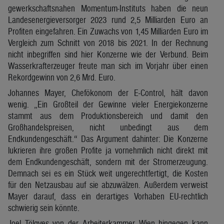
gewerkschaftsnahen Momentum-Instituts haben die neun
Landesenergieversorger 2023 rund 2,5 Milliarden Euro an
Profiten eingefahren. Ein Zuwachs von 1,45 Milliarden Euro im
Vergleich zum Schnitt von 2018 bis 2021. In der Rechnung
nicht inbegriffen sind hier Konzerne wie der Verbund. Beim
Wasserkrafterzeuger freute man sich im Vorjahr über einen
Rekordgewinn von 2,6 Mrd. Euro.
Johannes Mayer, Chefökonom der E-Control, hält davon
wenig. „Ein Großteil der Gewinne vieler Energiekonzerne
stammt aus dem Produktionsbereich und damit den
Großhandelspreisen, nicht unbedingt aus dem
Endkundengeschäft.“ Das Argument dahinter: Die Konzerne
lukrieren ihre großen Profite ja vornehmlich nicht direkt mit
dem Endkundengeschäft, sondern mit der Stromerzeugung.
Demnach sei es ein Stück weit ungerechtfertigt, die Kosten
für den Netzausbau auf sie abzuwälzen. Außerdem verweist
Mayer darauf, dass ein derartiges Vorhaben EU-rechtlich
schwierig sein könnte.
Joel Tölgyes von der Arbeiterkammer Wien hingegen kann