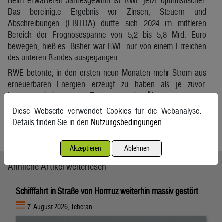
Beim erwarteten Jahresgewinn ist RWE jetzt optimistischer.
Das bereinigte Ergebnis vor Zinsen, Steuern und
Abschreibungen (EBITDA) dürfte sich 2024 im mittleren
Bereich der Prognosespanne von 5,2 bis 5,8 Mrd. Euro
bewegen, hieß es. Bisher war RWE nur von einem Erreichen
des unteren Randes ausgegangen.
RWE betonte, in den ersten neun Monaten mehr Strom aus
erneuerbaren Energien erzeugt zu haben als je zuvor.
Insgesamt habe man 36 Terawattstunden Ökostrom erzeugt,
14 Prozent mehr als im Vorjahreszeitraum. Gleichzeitig habe
Diese Webseite verwendet Cookies für die Webanalyse.
man die CO2-Emissionen um 21 Prozent gesenkt.
Details finden Sie in den
Nutzungsbedingungen
.
APA/dpa
Akzeptieren
Ablehnen
Ähnliche Artikel weiterlesen
Schifffahrt in Straße von Hormuz weiterhin massiv gestört
7. August 2026, Teheran