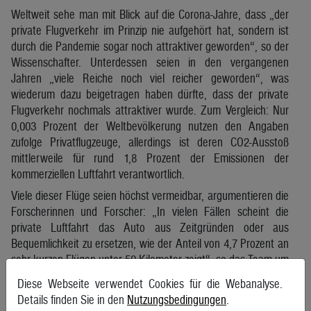
Weltweit sehe man mit Blick auf die Corona-Jahre, dass „der
private Flugverkehr im Prinzip nie aufgehört hat, sondern ist
durch die Pandemie sogar noch attraktiver geworden“, so der
Wissenschafter. Unterdessen seien in den vergangenen
Jahren „viele Reiche noch viel reicher geworden“, was
wiederum dazu beigetragen haben dürfte, dass der private
Flugverkehr nochmals attraktiver wurde. Zum Vergleich: Nur
0,003 Prozent der Weltbevölkerung nutzen den Angaben
zufolge Privatflugzeuge, allerdings ist deren CO2-Ausstoß
mittlerweile für rund 1,8 Prozent der Emissionen der
kommerziellen Luftfahrt verantwortlich.
Viele dieser Flüge seien höchst vermeidbar, argumentieren die
Forscherinnen und Forscher: „In vielen Fällen scheint die
private Luftfahrt das Auto aus Zeitgründen oder aus
Bequemlichkeit zu ersetzen, wie der Anteil von 4,7 Prozent an
sehr kurzen Flügen unter 50 Kilometer zeigt“, so das Team um
Gössling, das sich auch einige Veranstaltungen mit
Diese Webseite verwendet Cookies für die Webanalyse.
Sogwirkung auf Superreiche genauer angesehen hat.
Details finden Sie in den
Nutzungsbedingungen
.