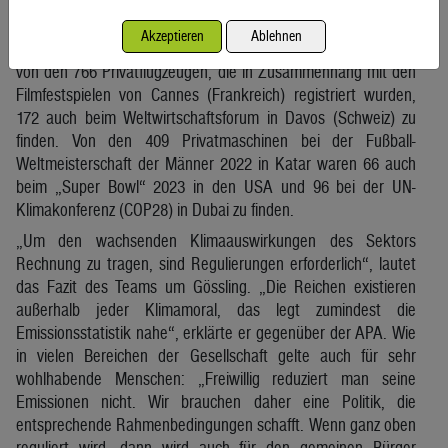
Rund um große sportliche, kulturelle oder politische Ereignisse
war das Aufkommen von Privatflugzeugen demnach jeweils
Akzeptieren
Ablehnen
besonders hoch. Und es gibt interessante Muster: So waren
von den 766 Privatflugzeugen, die in Zusammenhang mit den
Filmfestspielen von Cannes (Frankreich) registriert wurden,
172 auch beim Weltwirtschaftsforum in Davos (Schweiz) zu
finden. Von den 409 Privatmaschinen bei der Fußball-
Weltmeisterschaft der Männer 2022 in Katar waren 66 auch
beim „Super Bowl“ 2023 in den USA und 96 bei der UN-
Klimakonferenz (COP28) in Dubai zu finden.
„Um den wachsenden Klimaauswirkungen des Sektors
Rechnung zu tragen, sind Regulierungen erforderlich“, lautet
das Fazit des Teams um Gössling. „Die Reichen existieren
außerhalb jeder Klimamoral, das legt zumindest die
Emissionsstatistik nahe“, erklärte er gegenüber der APA. Wie
in vielen Bereichen der Gesellschaft gelte auch für sehr
wohlhabende Menschen: „Freiwillig reduziert man seine
Emissionen nicht. Wir brauchen daher eine Politik, die
entsprechende Rahmenbedingungen schafft. Wenn ganz oben
reguliert wird, dann wird auch für den gemeinen Bürger