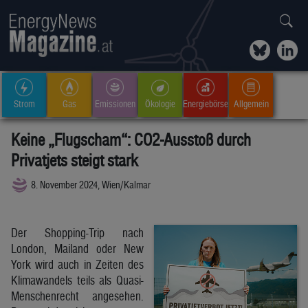
Strom
Gas
Emissionen
Ökologie
Energiebörse
Allgemein
Keine „Flugscham“: CO2-Ausstoß durch
Privatjets steigt stark
8. November 2024, Wien/Kalmar
Der Shopping-Trip nach
London, Mailand oder New
York wird auch in Zeiten des
Klimawandels teils als Quasi-
Menschenrecht angesehen.