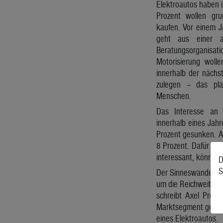
Elektroautos haben i
Prozent wollen gru
kaufen. Vor einem Ja
geht aus einer a
Beratungsorganis
Motorisierung woll
innerhalb der nächs
zulegen – das pla
Menschen.
Das Interesse an 
innerhalb eines Jahr
Prozent gesunken. Ab
8 Prozent. Dafür sti
interessant, können s
D
S
Der Sinneswandel in p
um die Reichweite od
schreibt Axel Preis
Marktsegment gerade.
eines Elektroautos.