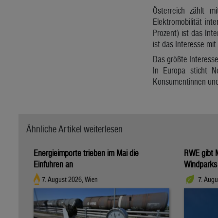
Österreich zählt m
Elektromobilität int
Prozent) ist das In
ist das Interesse mi
Das größte Interesse
In Europa sticht 
Konsumentinnen und 
Ähnliche Artikel weiterlesen
Energieimporte trieben im Mai die
RWE gibt M
Einfuhren an
Windparks
7. August 2026, Wien
7. Augu