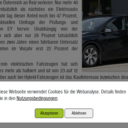
n Österreich an Reiz verloren: Nur mehr 40
ndsätzlich als nächstes ein Elektroauto
hr lag dieser Anteil noch bei 47 Prozent,
ktuellen Umfrage der Prüfungs- und
ation EY hervor. Unabhängig von der
en sich aber nur 28 Prozent tatsächlich
ten zwei Jahre einen fahrbaren Untersatz
nten im Vorjahr erst 22 Prozent der
rein elektrischen Fahrzeugen hat sich
es mehr als halbiert und ist von 23 auf 12
er auch bei Hybrid-Fahrzeugen ist das Kaufinteresse inzwischen deu
eg das Interesse an Plug-in-Hybriden massiv an: Waren diese im Vorja
ich mittlerweile rund 19 Prozent dafür begeistern.
iese Webseite verwendet Cookies für die Webanalyse. Details finden
ie in den
Nutzungsbedingungen
.
uncto Elektromobilität ist leicht erklärt: „Das Interesse an E-Autos i
er auch den Kosten für den laufenden Betrieb beschäftigen aber nach 
s von EY in einer Aussendung. „Entsprechend entwickeln sich auch
Akzeptieren
Ablehnen
“ Und für 21 Prozent der Befragten spricht die fehlende Ladeinfrast