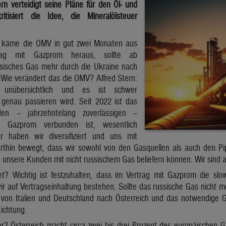
rn verteidigt seine Pläne für den Öl- und
tisiert die Idee, die Mineralölsteuer
ls käme die OMV in gut zwei Monaten aus
trag mit Gazprom heraus, sollte ab
sisches Gas mehr durch die Ukraine nach
Wie verändert das die OMV? Alfred Stern:
t unübersichtlich und es ist schwer
genau passieren wird. Seit 2022 ist das
en – jahrzehntelang zuverlässigen –
n Gazprom verbunden ist, wesentlich
er haben wir diversifiziert und uns mit
hin bewegt, dass wir sowohl von den Gasquellen als auch den Pipe
e unsere Kunden mit nicht russischem Gas beliefern können. Wir sind au
t? Wichtig ist festzuhalten, dass im Vertrag mit Gazprom die slow
wir auf Vertragseinhaltung bestehen. Sollte das russische Gas nicht
 von Italien und Deutschland nach Österreich und das notwendige 
ichtung.
r? Österreich macht circa zwei bis drei Prozent des europäischen 