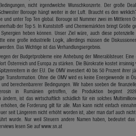
Bedingungen, nicht irgendwelche Wunschkonzerte. Der große Deal 
chwester Borouge hängt weiter in der Luft. Braucht es den wirklich?
ine und unter Top Ten global. Borouge ist Nummer zwei im Mittleren
nnerhalb der Top 5. In Kunststoff- und Chemiemärkten bringt Größe ge
e Synergien heben können. Unser Ziel wäre, auch diese potenziell
te eine große industrielle Logik, allerdings müssen die Diskussione
werden. Das Wichtige ist das Verhandlungsergebnis.
gen der Budgetprobleme eine Anhebung der Mineralölsteuer. Eine gu
rt Österreich und Europa zu stärken. Die Bürokratie kostet irrsinnig v
itzenreitern in der EU. Die OMV investiert 40 bis 50 Prozent ihrer jä
tige Transformation. Ohne die OMV wird es keine Energiewende in Ös
e und berechenbarerer Bedingungen. Wir haben soeben die finanziell
gkerosin in Rumänien getroffen, die Produktion beginnt 20
ndern, ist das wirtschaftlich schädlich für ein solches Multimilli
erhöhen, die Forderung gilt für alle. Man kann nicht einfach einnahmen
euer seit Längerem nicht erhöht worden ist, aber man darf auch nich
eführt wurde. Nur weil Steuern andere Namen haben, bedeutet das n
erviews lesen Sie auf www.sn.at