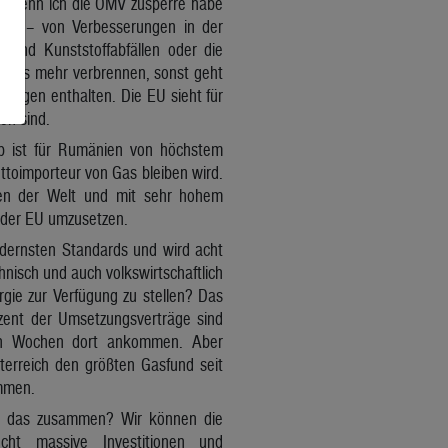
ar, wenn ich die OMV zusperre habe
täten – von Verbesserungen in der
 und Kunststoffabfällen oder die
d Gas mehr verbrennen, sonst geht
engen enthalten. Die EU sieht für
en sind.
p ist für Rumänien von höchstem
ttoimporteur von Gas bleiben wird.
en der Welt und mit sehr hohem
t der EU umzusetzen.
dernsten Standards und wird acht
nisch und auch volkswirtschaftlich
ie zur Verfügung zu stellen? Das
ent der Umsetzungsverträge sind
ten Wochen dort ankommen. Aber
erreich den größten Gasfund seit
ommen.
eht das zusammen? Wir können die
cht massive Investitionen und