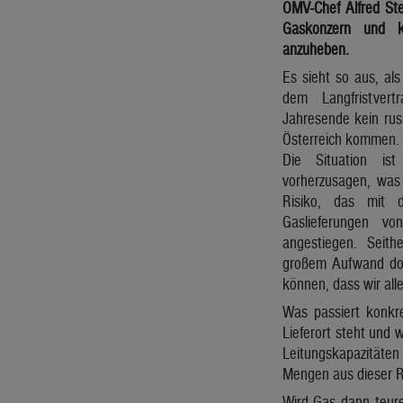
OMV-Chef Alfred Ste
Gaskonzern und kri
anzuheben.
Es sieht so aus, a
dem Langfristver
Jahresende kein rus
Österreich kommen. 
Die Situation is
vorherzusagen, was 
Risiko, das mit d
Gaslieferungen vo
angestiegen. Seith
großem Aufwand dort
können, dass wir all
Was passiert konkre
Lieferort steht und 
Leitungskapazitäten
Mengen aus dieser R
Wird Gas dann teure