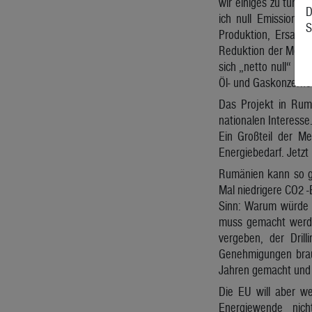
wir einiges zu tun u
D
ich null Emissionen
S
Produktion, Ersatz 
Reduktion der Metha
sich „netto null“ n
Öl- und Gaskonzerne 
Das Projekt in Rum
nationalen Interesse
Ein Großteil der 
Energiebedarf. Jetzt
Rumänien kann so g
Mal niedrigere CO2 -
Sinn: Warum würde d
muss gemacht werde
vergeben, der Dri
Genehmigungen brauc
Jahren gemacht und 
Die EU will aber w
Energiewende nich