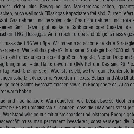
rreich sicher eine Bewegung des Marktpreises sehen, gesamt
chen, auch weil noch Flüssiggas-Kapazitäten frei sind. Zurzeit liefe
Wahl: Gas nehmen und bezahlen oder Gas nicht nehmen und trotzd
keinen Sinn. Derzeit gibt es keine Sanktionen oder Gesetze, die
sischem LNG (Flüssiggas, Anm.) nach Europa sind übrigens massiv ges
t russische LNG-Verträge. Wir haben also schon eine klare Strategie
verdienen. Wie soll das gehen? In unserer Strategie bis 2030 ist N
azu zählt eines unserer derzeit größten Projekte, Neptun Deep im
Tag bringen soll – die Hälfte davon für OMV Petrom. Das sind 20 Pro
 Tag. Auch Chemie ist ein Wachstumsfeld, weil wir damit Kohlenstoff
ngen schaffen, derzeit mit Projekten in Texas, Belgien und Abu Dhab
gzeuge oder Schiffe Geschäft machen sowie im Energiebereich. Auch 
nter warm haben.
ue und nachhaltigere Wärmequellen, wie beispielsweise Geotherm
ategie? Es ist unrealistisch zu glauben, dass die OMV oder sonst j
 Wohlstand wird es nur mit ausreichender und leistbarer Energie ge
sgeschäft muss man permanent investieren, sonst versiegen die Qu
ben können, brauchen wir Wachstumsprojekte und müssen graduell u