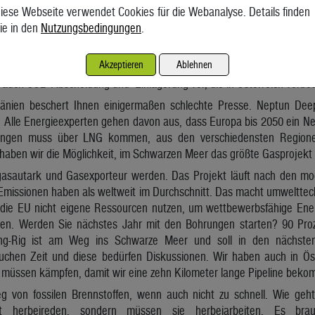
nd da passiert viel. Wo oder wie senkt die OMV ihre Emissionen? Kl
iese Webseite verwendet Cookies für die Webanalyse. Details finden
. Das machen wir nicht, also braucht es ein Portfolio von Aktivi
ie in den
Nutzungsbedingungen
.
durch erneuerbaren Strom und Wasserstoff, den Einsatz von Bio-Öl
nemissionen. 2050 können wir für die Energieproduktion kein Öl un
Akzeptieren
Ablehnen
icht aus. Aber in dem Maßnahmenbündel sind gewisse Kompensationsm
auch CO2 -Abscheidung und -Einlagerung vor, die in Österreich verbot
änien beschert Ihnen einigermaßen schlechte Presse. Neptun Dee
. Alle Energieexperten gehen davon aus, dass Europa bis 2050 ein Ne
Mengen muss über LNG kommen, aus den verschiedensten Region
 haben wir die Möglichkeit, im Schwarzen Meer das größte Gasprojek
asautark und Gasexporteur werden. Das Projekt läuft nach den mo
Emissionen haben als weltweit im Durchschnitt. Das macht umwelttech
ie EU nicht eigene Ressourcen nutzen, um wettbewerbsfähige Energ
n. Werden Sie nächstes Jahr mit den Bohrungen starten? 90 Proz
lling-Rig ist am Weg ins Schwarze Meer und soll in den nächs
hen Zeit und diese bedürfen Diskussionen. Wir haben auch in Öst
müssen kämpfen, damit wir eine zehn Kilometer lange Pipeline bek
eg von fossilen Brennstoffen, wenn auch nicht zu schnell. Wie g
t herbeireden, sondern müssen sie herbeiarbeiten. Es brau