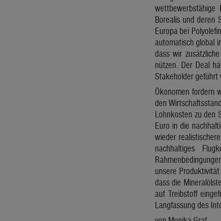
wettbewerbsfähige 
Borealis und deren S
Europa bei Polyolef
automatisch global i
dass wir zusätzlich
nützen. Der Deal hät
Stakeholder geführt 
Ökonomen fordern we
den Wirtschaftsstando
Lohnkosten zu den Sp
Euro in die nachhal
wieder realistischer
nachhaltiges Flu
Rahmenbedingungen ä
unsere Produktivität 
dass die Mineralölst
auf Treibstoff eing
Langfassung des Int
von Monika Graf