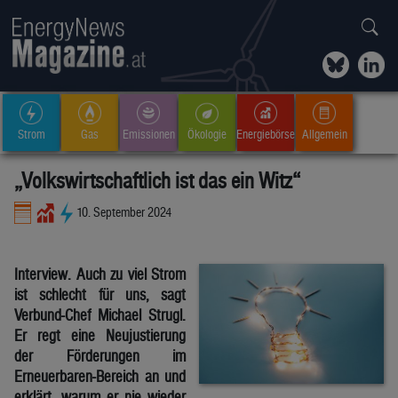
Strom
Gas
Emissionen
Ökologie
Energiebörse
Allgemein
„Volkswirtschaftlich ist das ein Witz“
10. September 2024
Interview. Auch zu viel Strom
ist schlecht für uns, sagt
Verbund-Chef Michael Strugl.
Er regt eine Neujustierung
der Förderungen im
Erneuerbaren-Bereich an und
erklärt, warum er nie wieder