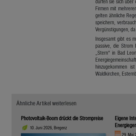
dürfen sie sich über
Firmen mit mehreren
gelten ähnliche Rege
speichern, verbrauch
Vergünstigungen, da
Insgesamt gibt es m
passive, die Strom
„Stern“ in Bad Leon
Energiegemeinschaf
hinzugekommen ist 
Waldkirchen, Estern
Ähnliche Artikel weiterlesen
Photovoltaik-Boom drückt die Strompreise
Eigene Int
Energiege
10. Juni 2026, Bregenz
29. Mai