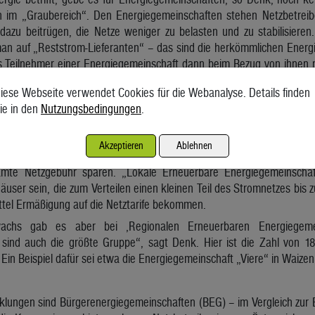
h im „Graubereich“. Den Energiegemeinschaften stehen Netzbetreibe
 dazu beitrügen, die Netze weniger zu belasten und zu stabilisier
an auf „Reststrom-Lieferanten“ – das sind die herkömmlichen Energi
s Teilnehmer einer Energiegemeinschaft dann beim Bezug von ihnen ni
nergiegemeinschaften wie etwa „KFD“ im Almtal würden deshalb a
iese Webseite verwendet Cookies für die Webanalyse. Details finden
el Windkrafträder.
ie in den
Nutzungsbedingungen
.
inschaften
n bei Energiegemeinschaften vier Gruppen unterscheiden: „Gemei
Akzeptieren
Ablehnen
 sind das Mehrparteienwohnhäuser, die sich den aus Photovoltaikan
amte Netzgebühr sparen. „Lokale Erneuerbare Energiegemeinscha
äuser sein, die zum Verteilen einen kleinen Teil des Stromnetzes bis 
ttel Ermäßigung auf die Netztarife bekommen.
chs gab es aber bei ‚Regionalen Erneuerbaren Energiegeme
sind auch die größte Gruppe“, sagt Denk. Hier ist die Zahl von 
 Ein Beispiel dafür sei etwa die Energiegemeinschaft „Viere“ in Waize
klungen sind Bürgerenergiegemeinschaften (BEG) – im Vergleich zur