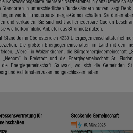
 die Konzessionsgebiete mehrerer Netzbetreiber in ganz Österreich er
 Standorten in unterschiedlichen Bundesländern nutzen, sagt Denk
lungen wie für Erneuerbare-Energie-Gemeinschaften. Sie dürfen aber
en und verkaufen. Sie sind nicht auf erneuerbare Quellen beschränk
 sie wie herkömmliche Anbieter das Stromnetz nutzen.
it Stand Juli in Oberösterreich 4230 Energiegemeinschaftsteilnehmer
 beziehen. Die größten Energiegemeinschaften im Land mit den me
felden, „Viere“ in Waizenkirchen, die Bürgerenergiegemeinschaft „S
t „Neoom“ in Freistadt und die Energiegemeinschaft St. Floria
die Energiegemeinschaft Sauwald, wo sich die Gemeinden St. A
berg und Vichtenstein zusammengeschlossen haben.
eressensvertretung für
Stockende Gemeinschaft
meinschaften
16. März 2026
 2026