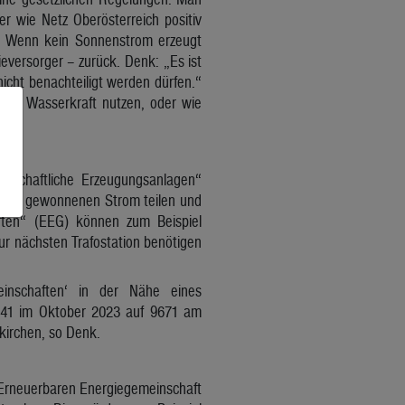
r wie Netz Oberösterreich positiv
en. Wenn kein Sonnenstrom erzeugt
eversorger – zurück. Denk: „Es ist
cht benachteiligt werden dürfen.“
uch Wasserkraft nutzen, oder wie
nschaftliche Erzeugungsanlagen“
lagen gewonnenen Strom teilen und
ften“ (EEG) können zum Beispiel
zur nächsten Trafostation benötigen
inschaften‘ in der Nähe eines
1841 im Oktober 2023 auf 9671 am
nkirchen, so Denk.
 Erneuerbaren Energiegemeinschaft