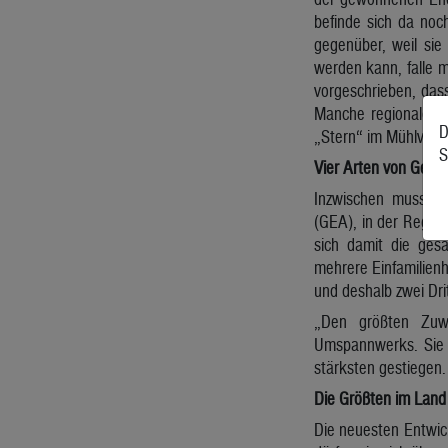
befinde sich da noc
gegenüber, weil sie
werden kann, falle m
vorgeschrieben, das
Manche regionale E
D
„Stern“ im Mühlviert
S
Vier Arten von Geme
Inzwischen muss ma
(GEA), in der Regel
sich damit die ges
mehrere Einfamilienh
und deshalb zwei Dri
„Den größten Zuwa
Umspannwerks. Sie 
stärksten gestiegen.
Die Größten im Land
Die neuesten Entwic