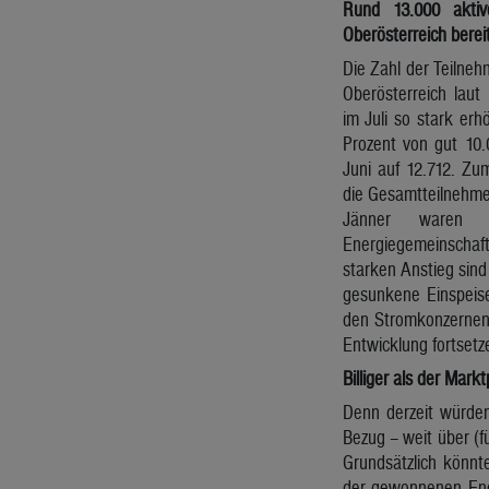
Rund 13.000 aktiv
Oberösterreich berei
Die Zahl der Teilneh
Oberösterreich laut
im Juli so stark er
Prozent von gut 10.
Juni auf 12.712. Zu
die Gesamtteilnehmer
Jänner waren 
Energiegemeinschafte
starken Anstieg sind
gesunkene Einspeiset
den Stromkonzernen“
Entwicklung fortsetz
Billiger als der Markt
Denn derzeit würden
Bezug – weit über (f
Grundsätzlich könnt
der gewonnenen Ener