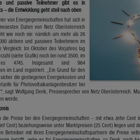
e und passive Teilnehmer gibt es in
ts – die Entwicklung geht steil nach oben
mer von Energiegemeinschaften hat sich in
 neuesten Daten von Netz Oberösterreich
höht wie noch nie: nämlich um mehr als 26
000 aktiven und passiven Teilnehmern im
m Vergleich: Im Oktober des Vorjahres lag
zahl (siehe Grafik) noch bei rund 3500, im
es 4745. Insgesamt sind 984
n im Land registriert. „Ein Grund für den
 sicher die gestiegenen Energiekosten und
arife für Photovoltaikanlagenbesitzer bei
, sagt Wolfgang Denk, Pressesprecher von Netz Oberösterreich. Ma
en werde.
preis
 die Preise bei den Energiegemeinschaften – mit etwa zehn Cent i
ünf Cent) beziehungsweise unter Marktpreisen (25 Cent) liegen und de
en Betreiber mit ihren Energiegemeinschaftspartnern die Preise selb
gie betrifft, gebe es für Energiegemeinschaften, so Denk, noch k