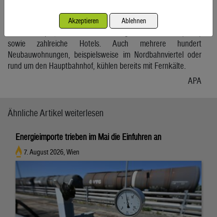
Zu den bereits mit Fernkälte versorgten Gebäuden am Ring
zählen unter anderem noch die Universität Wien, das Rathaus,
Akzeptieren
Ablehnen
die Staatsoper, das Museum für angewandte Kunst (MAK)
sowie zahlreiche Hotels. Auch mehrere hundert
Neubauwohnungen, beispielsweise im Nordbahnviertel oder
rund um den Hauptbahnhof, kühlen bereits mit Fernkälte.
APA
Ähnliche Artikel weiterlesen
Energieimporte trieben im Mai die Einfuhren an
7. August 2026, Wien