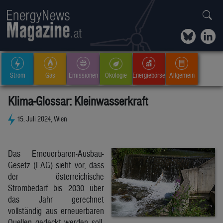
Strom
Gas
Emissionen
Ökologie
Energiebörse
Allgemein
Klima-Glossar: Kleinwasserkraft
15. Juli 2024, Wien
Das Erneuerbaren-Ausbau-
Gesetz (EAG) sieht vor, dass
der österreichische
Strombedarf bis 2030 über
das Jahr gerechnet
vollständig aus erneuerbaren
Quellen gedeckt werden soll.