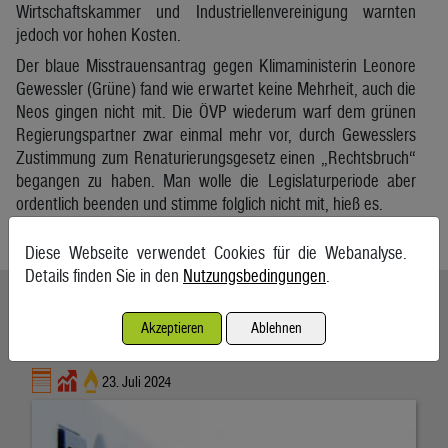
Wirtschaftskammer und Industriellenvereinigung warnten
jedoch vor hohen Kosten.
Der blaue Misstrauensantrag gegen Klimaministerin Leonore
Gewessler (Grüne) fand wie erwartet keine Mehrheit, auch die
Neos gingen nicht mit. Die ÖVP wiederum warf dem grünen
Regierungspartner zwar einmal mehr vor, durch Gewesslers
Zustimmung zum Renaturierungsgesetz einen „Rechtsbruch“
begangen zu haben. Man wolle die Legislaturperiode aber
ordentlich beenden und stimme folglich nicht mit, hieß es.
Salzburger Nachrichten
Diese Webseite verwendet Cookies für die Webanalyse.
Details finden Sie in den
Nutzungsbedingungen
.
Ähnliche Artikel weiterlesen
Akzeptieren
Ablehnen
Für die Zukunft gibt es keine zweite Chance
23. Juli 2024