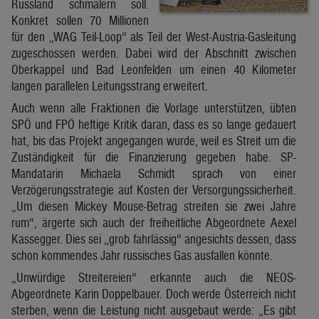
Russland schmälern soll.
Konkret sollen 70 Millionen
für den „WAG Teil-Loop“ als Teil der West-Austria-Gasleitung
zugeschossen werden. Dabei wird der Abschnitt zwischen
Oberkappel und Bad Leonfelden um einen 40 Kilometer
langen parallelen Leitungsstrang erweitert.
Auch wenn alle Fraktionen die Vorlage unterstützen, übten
SPÖ und FPÖ heftige Kritik daran, dass es so lange gedauert
hat, bis das Projekt angegangen wurde, weil es Streit um die
Zuständigkeit für die Finanzierung gegeben habe. SP-
Mandatarin Michaela Schmidt sprach von einer
Verzögerungsstrategie auf Kosten der Versorgungssicherheit.
„Um diesen Mickey Mouse-Betrag streiten sie zwei Jahre
rum“, ärgerte sich auch der freiheitliche Abgeordnete Aexel
Kassegger. Dies sei „grob fahrlässig“ angesichts dessen, dass
schon kommendes Jahr russisches Gas ausfallen könnte.
„Unwürdige Streitereien“ erkannte auch die NEOS-
Abgeordnete Karin Doppelbauer. Doch werde Österreich nicht
sterben, wenn die Leistung nicht ausgebaut werde: „Es gibt