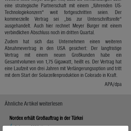
eine strategische Partnerschaft mit einem „führenden US-
Technologiekonzern“ weit fortgeschritten seien. Der
kommerzielle Vertrag sei „bis zur Unterschriftsreife“
ausgehandelt. Auch hier rechnet Meyer Burger mit einem
verbindlichen Abschluss noch im dritten Quartal.
Zudem hat sich das Unternehmen einen weiteren
Abnahmevertrag in den USA gesichert: Der langfristige
Vertrag mit einem neuen Großkunden habe ein
Gesamtvolumen von 1,75 Gigawatt, heißt es. Der Vertrag hat
eine Laufzeit von drei Jahren mit Verlängerungsoption und tritt
mit dem Start der Solarzellenproduktion in Colorado in Kraft.
APA/dpa
Ähnliche Artikel weiterlesen
Nordex erhält Großauftrag in der Türkei
6. August 2026, Hamburg