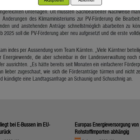
 Abwicklung eines Antrages mit einer Dauer von vier bis fünf Mon
eingereichten Unterlagen. Oft müssten Sachbearbeiter Nachweise man
 Änderungen des Klimaministeriums zur PV-Förderung die Bearbeit
nden und anstehenden Anträge schnellstmöglich abarbeiten zu kön
b 2025 soll die PV-Förderung aber neu aufgesetzt und die erste volld
am indes per Aussendung vom Team Kärnten. „Viele Kärntner beteilig
r Energiewende, die aber scheinbar in der Landesverwaltung noch 
r ausrichten. „Es hätte bereits seit Monaten ein einfacherer Förder
 lieber zugeschaut, wie sich die Förderanträge türmen und nicht z
und kündigte eine Landtagsanfrage an Schaunig und Schuschnig an.
 liegt bei E-Bussen im EU-
Europas Energieversorgung von
zurück
Rohstoffimporten abhängig