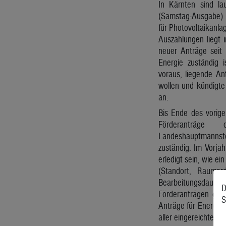
In Kärnten sind la
(Samstag-Ausgabe) 
für Photovoltaikanla
Auszahlungen liegt 
neuer Anträge seit 
Energie zuständig 
voraus, liegende An
wollen und kündigte 
an.
Bis Ende des vorige
Förderanträg
Landeshauptmannste
zuständig. Im Vorja
erledigt sein, wie e
(Standort, Raumor
Bearbeitungsdauer l
D
Förderanträgen gege
S
Anträge für Energie-
aller eingereichten 