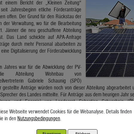
ut einem Bericht der „Kleinen Zeitung“
seit Jahresbeginn etliche Förderanträge
gen offen. Der Grund für den Rückstau der
in der Verwaltung, wo für die Bearbeitung
1. Jänner die neu geschaffene Abteilung
ist. Das Land schickte auf APA-Anfrage
träge durch mehr Personal abarbeiten zu
eine Digitalisierung der Förderabwicklung
n Jahres war für die Abwicklung der PV-
e die Abteilung Wohnbau von
llvertreterin Gabriele Schaunig (SPÖ)
hr gestellte Anträge würden noch von dieser Abteilung abgearbeitet
in Sprecher des Landes mitteilte. Für Anträge aus dem heurigen Jahr s
dnung und Energie) von Landesrat Sebastian Schuschnig (ÖV
aut dem Sprecher sogar schon fast halbiert werden, man stehe jed
iese Webseite verwendet Cookies für die Webanalyse. Details finden
nüber. So hätten sich die Antragszahlen seit 2021 vervierfacht u
ie in den
Nutzungsbedingungen
.
Förderungen inklusive PV positiv erledigt und ausbezahlt. Das Land 
Förderungen gesichert sei und auch für die neuen Anträge im Budget a
Akzeptieren
Ablehnen