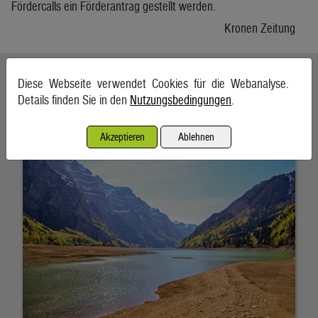
Fördercalls ein Förderantrag gestellt werden.
Kronen Zeitung
Ähnliche Artikel weiterlesen
Diese Webseite verwendet Cookies für die Webanalyse.
Details finden Sie in den
Nutzungsbedingungen
.
Wasserkraft im Klimastress
4. August 2026, Innsbruck
Akzeptieren
Ablehnen