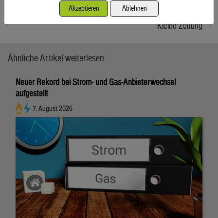
Akzeptieren
Ablehnen
von Bettina Auer
Kleine Zeitung
Ähnliche Artikel weiterlesen
Neuer Rekord bei Strom- und Gas-Anbieterwechsel
aufgestellt
7. August 2026