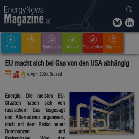
Strom
Gas
Emissionen
Ökologie
Energiebörse
Allgemein
EU macht sich bei Gas von den USA abhängig
4. April 2024, Brüssel
Energie. Die meisten EU-
Staaten haben sich von
russischem Gas losgesagt
und Alternativen organisiert,
doch mit dem Risiko neuer
Dominanzen und
Preisspiralen. Was das