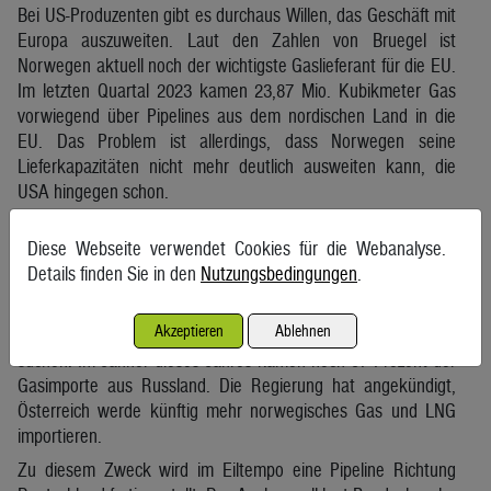
Bei US-Produzenten gibt es durchaus Willen, das Geschäft mit
Europa auszuweiten. Laut den Zahlen von Bruegel ist
Norwegen aktuell noch der wichtigste Gaslieferant für die EU.
Im letzten Quartal 2023 kamen 23,87 Mio. Kubikmeter Gas
vorwiegend über Pipelines aus dem nordischen Land in die
EU. Das Problem ist allerdings, dass Norwegen seine
Lieferkapazitäten nicht mehr deutlich ausweiten kann, die
USA hingegen schon.
US-Gas auch für Österreich
Diese Webseite verwendet Cookies für die Webanalyse.
Bedarf an Gas wird es trotz der Energiewende in Europa
Details finden Sie in den
Nutzungsbedingungen
.
weiterhin geben. Beendet die Ukraine die
Durchleitungsverträge für den russischen Anbieter Gazprom
Akzeptieren
Ablehnen
mit Jänner 2025, muss sich auch Österreich neue Lieferanten
suchen. Im Jänner dieses Jahres kamen noch 97 Prozent der
Gasimporte aus Russland. Die Regierung hat angekündigt,
Österreich werde künftig mehr norwegisches Gas und LNG
importieren.
Zu diesem Zweck wird im Eiltempo eine Pipeline Richtung