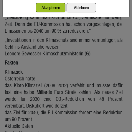
vorzeigen“, so Johannes Wahlmüller, Klima- und
Energiesprecher der Umweltschutzorganisation.
Akzeptieren
Ablehnen
„Gleichzeitig kauft man sich durch CO₂-Zertifikate nur wenig
Zeit. Denn die EU-Kommission hat schon vorgeschlagen, die
Emissionen bis 2040 um 90 % zu reduzieren.“
„Investitionen in den Klimaschutz sind immer vernünftiger, als
Geld ins Ausland überweisen“
Leonore Gewessler Klimaschutzministerin (G)
Fakten
Klimaziele
Österreich hatte
das Kioto-Klimaziel (2008–2012) verfehlt und musste dafür
fast eine halbe Milliarde Euro Strafe zahlen. Als neues Ziel
wurde für 2030 eine CO₂-Reduktion von 48 Prozent
vereinbart. Diskutiert wird derzeit
das Ziel für 2040, die EU-Kommission fordert eine Reduktion
um 90 Prozent
Aktuelle Daten