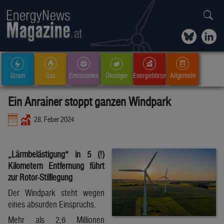
Strom
Gas
Emissionen
Ökologie
Energiebörse
Allgemein
Ein Anrainer stoppt ganzen Windpark
28. Feber 2024
„Lärmbelästigung“ in 5 (!)
Kilometern Entfernung führt
zur Rotor-Stilllegung
Der Windpark steht wegen
eines absurden Einspruchs.
Mehr als 2,6 Millionen