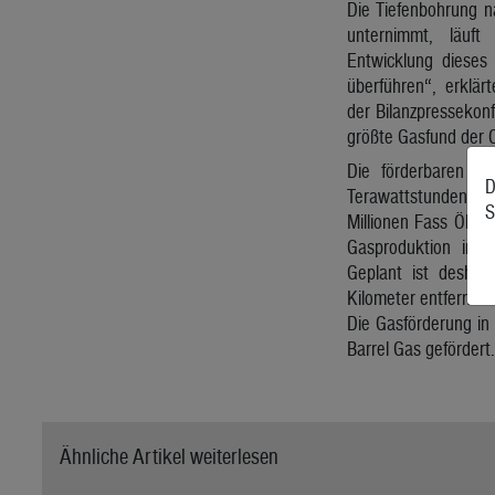
Die Tiefenbohrung n
unternimmt, läuf
Entwicklung dieses
überführen“, erklär
der Bilanzpressekonf
größte Gasfund der 
Die förderbaren R
D
Terawattstunden (T
S
Millionen Fass Öläqu
Gasproduktion in Ö
Geplant ist deshal
Kilometer entfernten
Die Gasförderung in 
Barrel Gas gefördert.
Ähnliche Artikel weiterlesen