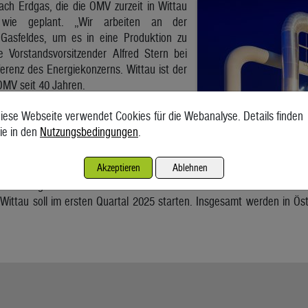
ach Erdgas, die die OMV zurzeit in Wittau
t wie geplant. „Wir arbeiten an der
 Gasfeldes, um es in eine Produktion zu
te Vorstandsvorsitzender Alfred Stern bei
erenz des Energiekonzerns. Wittau ist der
OMV seit 40 Jahren.
essourcen des Gasfelds werden auf 48
iese Webseite verwendet Cookies für die Webanalyse. Details finden
Wh) geschätzt, das entspricht rund 28
ie in den
Nutzungsbedingungen
.
ivalent. Damit kann die OMV die jährliche
sterreich um rund die Hälfte steigern.
Akzeptieren
Ablehnen
b auch der Bau einer Pipeline zur zehn
 Gasanlage in Aderklaa.
Wittau soll im ersten Quartal 2025 starten. Insgesamt werden in Öst