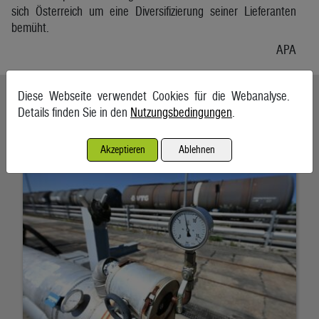
sich Österreich um eine Diversifizierung seiner Lieferanten
bemüht.
APA
Diese Webseite verwendet Cookies für die Webanalyse.
Ähnliche Artikel weiterlesen
Details finden Sie in den
Nutzungsbedingungen
.
Energieimporte trieben im Mai die Einfuhren an
Akzeptieren
Ablehnen
7. August 2026, Wien