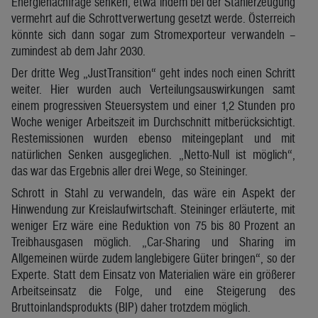
Energienachfrage senken, etwa indem bei der Stahlerzeugung
vermehrt auf die Schrottverwertung gesetzt werde. Österreich
könnte sich dann sogar zum Stromexporteur verwandeln –
zumindest ab dem Jahr 2030.
Der dritte Weg „JustTransition“ geht indes noch einen Schritt
weiter. Hier wurden auch Verteilungsauswirkungen samt
einem progressiven Steuersystem und einer 1,2 Stunden pro
Woche weniger Arbeitszeit im Durchschnitt mitberücksichtigt.
Restemissionen wurden ebenso miteingeplant und mit
natürlichen Senken ausgeglichen. „Netto-Null ist möglich“,
das war das Ergebnis aller drei Wege, so Steininger.
Schrott in Stahl zu verwandeln, das wäre ein Aspekt der
Hinwendung zur Kreislaufwirtschaft. Steininger erläuterte, mit
weniger Erz wäre eine Reduktion von 75 bis 80 Prozent an
Treibhausgasen möglich. „Car-Sharing und Sharing im
Allgemeinen würde zudem langlebigere Güter bringen“, so der
Experte. Statt dem Einsatz von Materialien wäre ein größerer
Arbeitseinsatz die Folge, und eine Steigerung des
Bruttoinlandsprodukts (BIP) daher trotzdem möglich.