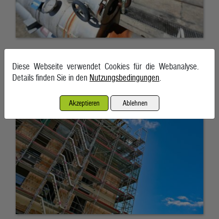
BMF plant Klimafonds für Verkehr und Gebäudesanierung
Diese Webseite verwendet Cookies für die Webanalyse.
Details finden Sie in den
Nutzungsbedingungen
.
7. August 2026, Wien
Akzeptieren
Ablehnen