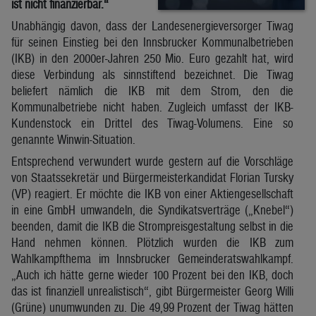
ist nicht finanzierbar.“
Unabhängig davon, dass der Landesenergieversorger Tiwag
für seinen Einstieg bei den Innsbrucker Kommunalbetrieben
(IKB) in den 2000er-Jahren 250 Mio. Euro gezahlt hat, wird
diese Verbindung als sinnstiftend bezeichnet. Die Tiwag
beliefert nämlich die IKB mit dem Strom, den die
Kommunalbetriebe nicht haben. Zugleich umfasst der IKB-
Kundenstock ein Drittel des Tiwag-Volumens. Eine so
genannte Winwin-Situation.
Entsprechend verwundert wurde gestern auf die Vorschläge
von Staatssekretär und Bürgermeisterkandidat Florian Tursky
(VP) reagiert. Er möchte die IKB von einer Aktiengesellschaft
in eine GmbH umwandeln, die Syndikatsverträge („Knebel“)
beenden, damit die IKB die Strompreisgestaltung selbst in die
Hand nehmen können. Plötzlich wurden die IKB zum
Wahlkampfthema im Innsbrucker Gemeinderatswahlkampf.
„Auch ich hätte gerne wieder 100 Prozent bei den IKB, doch
das ist finanziell unrealistisch“, gibt Bürgermeister Georg Willi
(Grüne) unumwunden zu. Die 49,99 Prozent der Tiwag hätten