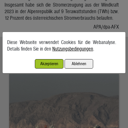
Insgesamt habe sich die Stromerzeugung aus der Windkraft
2023 in der Alpenrepublik auf 9 Terawattstunden (TWh) bzw.
12 Prozent des österreichischen Stromverbrauchs belaufen.
APA/dpa-AFX
Diese Webseite verwendet Cookies für die Webanalyse.
Ähnliche Artikel weiterlesen
Details finden Sie in den
Nutzungsbedingungen
.
Schifffahrt in Straße von Hormuz weiterhin massiv gestört
Akzeptieren
Ablehnen
7. August 2026, Teheran