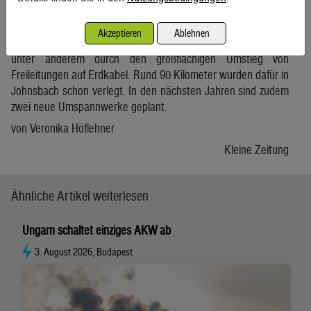
Neben der Stromerzeugung
Akzeptieren
Ablehnen
investiert die Envesta auch weiter in die Netzinfrastruktur,
unter anderem durch den großflächigen Umstieg von
Freileitungen auf Erdkabel. Rund 90 Kilometer wurden dafür in
Johnsbach schon verlegt. In den nächsten Jahren sind zudem
zwei neue Umspannwerke geplant.
von Veronika Höflehner
Kleine Zeitung
Ähnliche Artikel weiterlesen
Ungarn schaltet einziges AKW ab
3. August 2026, Budapest