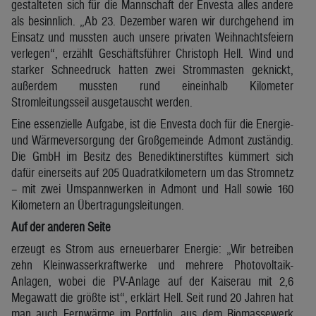
gestalteten sich für die Mannschaft der Envesta alles andere
als besinnlich. „Ab 23. Dezember waren wir durchgehend im
Einsatz und mussten auch unsere privaten Weihnachtsfeiern
verlegen“, erzählt Geschäftsführer Christoph Hell. Wind und
starker Schneedruck hatten zwei Strommasten geknickt,
außerdem mussten rund eineinhalb Kilometer
Stromleitungsseil ausgetauscht werden.
Eine essenzielle Aufgabe, ist die Envesta doch für die Energie-
und Wärmeversorgung der Großgemeinde Admont zuständig.
Die GmbH im Besitz des Benediktinerstiftes kümmert sich
dafür einerseits auf 205 Quadratkilometern um das Stromnetz
– mit zwei Umspannwerken in Admont und Hall sowie 160
Kilometern an Übertragungsleitungen.
Auf der anderen Seite
erzeugt es Strom aus erneuerbarer Energie: „Wir betreiben
zehn Kleinwasserkraftwerke und mehrere Photovoltaik-
Anlagen, wobei die PV-Anlage auf der Kaiserau mit 2,6
Megawatt die größte ist“, erklärt Hell. Seit rund 20 Jahren hat
man auch Fernwärme im Portfolio, aus dem Biomassewerk