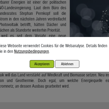
arer Energien ist einer der politischen
NÖ-Landesregierung. Laut dem Büro des
andesrates Stephan Pernkopf soll die
trom in den nächsten Jahren verdreifacht
otovoltaik betrifft, hätten Dächer und
lächen als Standorte weiterhin Priorität.
, weil es seit dem Vorjahr eine neue
die Verwendung von Paneelen auf
iese Webseite verwendet Cookies für die Webanalyse. Details finden
ngen gibt. Für die Jahre 2023 und 2024
ie in den
Nutzungsbedingungen
.
dertopf acht Millionen Euro zur Verfügung.
den Fördercalls werden 1.544 Parkplätze
erdacht. Bisher wenig genutzt wurden
Akzeptieren
Ablehnen
Autobahnen, Schnellstraßen und ÖBB-Trassen, heißt es seitens des 
ik will das Land verstärkt auf Windkraft und Biomasse setzen. Neu i
ktion und Geothermie. Doch egal, um welche Energiequelle e
tromnetz, an dessen Ausbau gearbeitet wird.