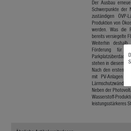
Der Ausbau erneuerb
Schwerpunkte der 
zuständigen ÖVP-L
Produktion von Ökos
werden. Was die Ph
bereits versiegelte F
Weiterhin deshalb
Förderung für 
D
Parkplatzüberdachu
S
stehen in diesem För
Nach den ersten bei
mit PV-Anlagen üb
Lärmschutzwände an 
Neben der Photovolta
Wasserstoff-Produ
leistungsstärkeres S