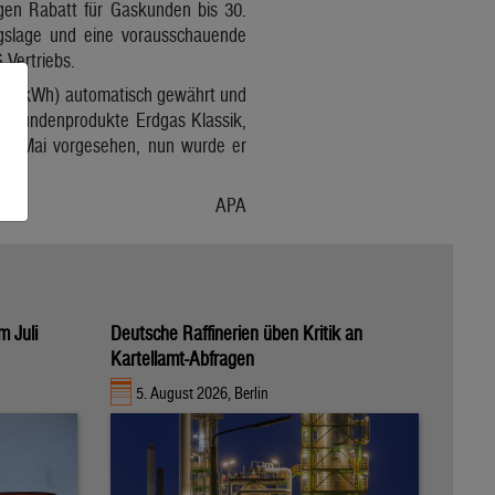
igen Rabatt für Gaskunden bis 30.
gslage und eine vorausschauende
 Vertriebs.
den (kWh) automatisch gewährt und
andskundenprodukte Erdgas Klassik,
nde Mai vorgesehen, nun wurde er
APA
m Juli
Deutsche Raffinerien üben Kritik an
Kartellamt-Abfragen
5. August 2026, Berlin