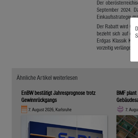
Der oberösterreichi
September 2024. Da
Einkaufsstrategie ma
Der Rabatt wird Gas
D
bezieht sich auf den
S
Erdgas Klassik Komb
vorzeitig verlängert.
Ähnliche Artikel weiterlesen
EnBW bestätigt Jahresprognose trotz
BMF plant 
Gewinnrückgangs
Gebäudesa
7. August 2026, Karlsruhe
7. Augu