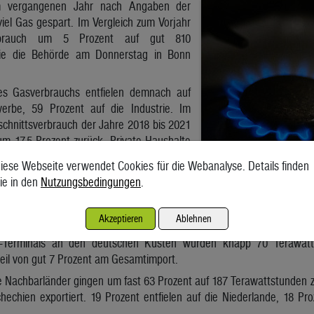
m vergangenen Jahr nach Angaben der
iel Gas gespart. Im Vergleich zum Vorjahr
brauch um 5 Prozent auf gut 810
wie die Behörde am Donnerstag in Bonn
s Gasverbrauchs entfielen demnach auf
rbe, 59 Prozent auf die Industrie. Im
schnittsverbrauch der Jahre 2018 bis 2021
um 17,5 Prozent zurück. Private Haushalte
 hätten dabei 16,4 Prozent, die Industrie
iese Webseite verwendet Cookies für die Webanalyse. Details finden
.
ie in den
Nutzungsbedingungen
.
3 nach vorläufigen Zahlen insgesamt 968 Terawattstunden Erdgas e
 ein Jahr zuvor, als Deutschland noch Erdgas aus Russland bezog. D
Akzeptieren
Ablehnen
egen (43 Prozent), den Niederlanden (26 Prozent) und Belgien (
)-Terminals an den deutschen Küsten wurden knapp 70 Terawatt
eil von gut 7 Prozent am Gesamtimport.
e Nachbarländer gingen um fast 63 Prozent auf 187 Terawattstunden z
echien exportiert. 19 Prozent entfielen auf die Niederlande, 18 Pro