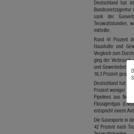
Deutschland hat i
Bundesnetzagentur v
sank der Gasver
Terawattstunden, 
mitteilte.
Rund 41 Prozent de
Haushalte und Gewe
Vergleich zum Durch
ging der Verbrauch 
und Gewerbebetriebe
D
18,3 Prozent gespart
S
Deutschland hat 202
Prozent weniger als
Pipelines aus Norw
Flüssigerdgas (LNG
entspricht einem Ant
Die Gasexporte in di
42 Prozent nach Tsch
Terawattstunden.