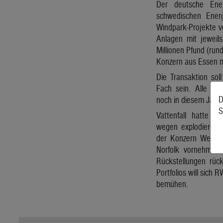
Der deutsche Ene
schwedischen Energ
Windpark-Projekte vo
Anlagen mit jeweil
Millionen Pfund (rund
Konzern aus Essen mi
Die Transaktion sol
Fach sein. Alle dre
D
noch in diesem Jahrz
S
Vattenfall hatte s
wegen explodierende
der Konzern Wertmi
Norfolk vornehmen.
Rückstellungen rüc
Portfolios will sich
bemühen.