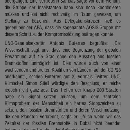
übergangen. Eine Vertreterin Samoas sagte vor dem Plenum,
die Gruppe der Inselstaaten habe sich noch koordinieren
müssen und sei nicht rechtzeitig im Raum gewesen, um
Stellung zu beziehen. Aus Delegationskreisen hieß es
gegenüber der APA, dass die sogenannte AOSIS-Gruppe mit
diesem Schritt zu der Kompromisslösung beitragen konnte.
UNO-Generalsekretär Antonio Guterres begrüßte: „Die
Wissenschaft sagt uns, dass eine Begrenzung der globalen
Erwärmung auf 1,5 Grad ohne den Ausstieg aus fossilen
Brennstoffen unmöglich ist. Dies wurde auch von einer
wachsenden und breiten Koalition von Ländern auf der COP28
anerkannt“, schrieb Guterres auf X, vormals Twitter. UNO-
Klimachef Simon Stiell würdigte den Beschluss, er reiche
jedoch nicht ganz aus. Das Treffen der knapp 200 Staaten
habe ein Signal setzen müssen, um dem zentralen
Klimaproblem der Menschheit ein hartes Stoppzeichen zu
setzen, den fossilen Brennstoffen und deren Verschmutzung,
die den Planeten verbrennt, sagte er. „Auch wenn wir das
Zeitalter der fossilen Brennstoffe in Dubai nicht beendet
haben, ist dieses Ergebnis der Anfang vom Ende.“