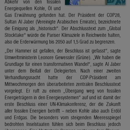
Abkehr von den fossilen
Energiequellen Kohle, Öl und
Gas Erwähnung gefunden hat. Der Präsident der COP28,
Sultan Al Jaber (Vereinigte Arabischen Emirate), bezeichnete
die Einigung als „historisch“. Der Abschlusstext zum „Global
Stocktake“ würde die Pariser Klimaziele in Reichweite halten,
also die Erderwärmung bis 2050 auf 1,5 Grad zu begrenzen.
„Der Hammer ist gefallen, der Beschluss ist gefasst“, sagte
Umweltministerin Leonore Gewessler (Grüne). „Wir haben die
Grundlage für einen transformativen Wandel“, sagte Al Jaber
unter dem Beifall der Delegierten. Nach einer zweiten
Verhandlungsnacht hatte der COP-Präsident am
Mittwochmorgen den überarbeiteten zentralen Beschlusstext
vorgelegt. Er ruft zu einem „Übergang weg von fossilen
Energieträgern in den Energiesystemen“ auf und ist damit der
erste Beschluss einer UN-Klimakonferenz, der die Zukunft
aller fossilen Energien betrifft – neben Kohle also auch Erdöl
und Erdgas. Die besonders vom steigenden Meeresspiegel
bedrohten Inselstaaten fühlen sich beim Beschluss jedoch