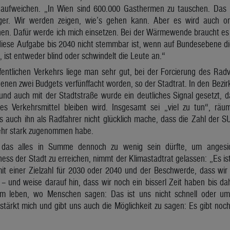
e aufweichen. „In Wien sind 600.000 Gasthermen zu tauschen. Das i
liger. Wir werden zeigen, wie’s gehen kann. Aber es wird auch 
n. Dafür werde ich mich einsetzen. Bei der Wärmewende braucht es 
 diese Aufgabe bis 2040 nicht stemmbar ist, wenn auf Bundesebene 
, ist entweder blind oder schwindelt die Leute an.“
entlichen Verkehrs liege man sehr gut, bei der Forcierung des Rad
genen zwei Budgets verfünffacht worden, so der Stadtrat. In den Bezirk
und auch mit der Stadtstraße wurde ein deutliches Signal gesetzt, d
es Verkehrsmittel bleiben wird. Insgesamt sei „viel zu tun“, räu
es auch ihn als Radfahrer nicht glücklich mache, dass die Zahl der 
ehr stark zugenommen habe.
 das alles in Summe dennoch zu wenig sein dürfte, um angesic
ness der Stadt zu erreichen, nimmt der Klimastadtrat gelassen: „Es is
it einer Zielzahl für 2030 oder 2040 und der Beschwerde, dass wir 
– und weise darauf hin, dass wir noch ein bisserl Zeit haben bis dah
 leben, wo Menschen sagen: Das ist uns nicht schnell oder um
ärkt mich und gibt uns auch die Möglichkeit zu sagen: Es gibt noch 