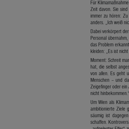
Für Klimamaßnahmen v
Zeit davon. Sie sind
immer zu hören: Zu 
anders. „Ich weiß ni
Dabei verkörpert der
Personal übernahm, 
das Problem erkannt
kleiden: „Es ist nic
Moment: Schreit man 
hat, die selbst ange
von allen. Es geht 
Menschen – und das 
Zeigefinger oder ein 
nicht hinbekommen.
Um Wien als Klimamus
ambitionierte Ziele 
säumig ist dagege
schaffen. Kontrovers
„aufgelegter Elfer“ 