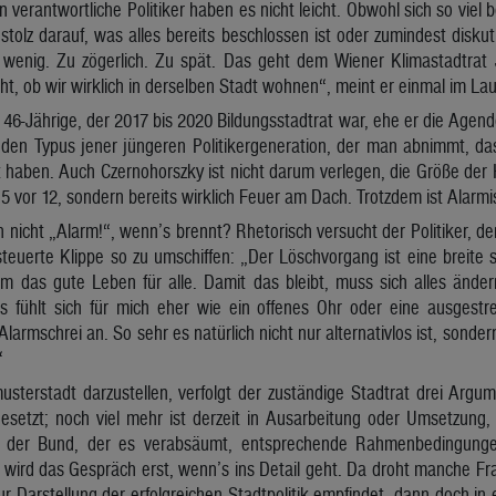
erantwortliche Politiker haben es nicht leicht. Obwohl sich so viel b
 stolz darauf, was alles bereits beschlossen ist oder zumindest dis
wenig. Zu zögerlich. Zu spät. Das geht dem Wiener Klimastadtrat 
cht, ob wir wirklich in derselben Stadt wohnen“, meint er einmal im La
 46-Jährige, der 2017 bis 2020 Bildungsstadtrat war, ehe er die Age
den Typus jener jüngeren Politikergeneration, der man abnimmt, da
 haben. Auch Czernohorszky ist nicht darum verlegen, die Größe der 
ht 5 vor 12, sondern bereits wirklich Feuer am Dach. Trotzdem ist Alar
nicht „Alarm!“, wenn’s brennt? Rhetorisch versucht der Politiker, der 
steuerte Klippe so zu umschiffen: „Der Löschvorgang ist eine breite 
um das gute Leben für alle. Damit das bleibt, muss sich alles änder
fühlt sich für mich eher wie ein offenes Ohr oder eine ausgestr
Alarmschrei an. So sehr es natürlich nicht nur alternativlos ist, sond
“
terstadt darzustellen, verfolgt der zuständige Stadtrat drei Argume
gesetzt; noch viel mehr ist derzeit in Ausarbeitung oder Umsetzung, 
n der Bund, der es verabsäumt, entsprechende Rahmenbedingun
 wird das Gespräch erst, wenn’s ins Detail geht. Da droht manche Fra
zur Darstellung der erfolgreichen Stadtpolitik empfindet, dann doch i