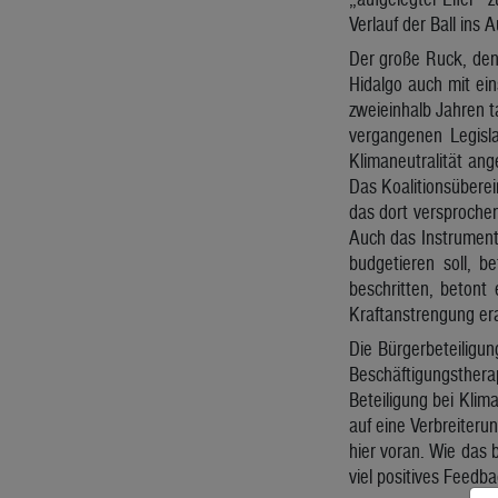
Verlauf der Ball ins Au
Der große Ruck, den
Hidalgo auch mit ei
zweieinhalb Jahren t
vergangenen Legisla
Klimaneutralität an
Das Koalitionsüber
das dort versprochen
Auch das Instrument
budgetieren soll, 
beschritten, betont
Kraftanstrengung era
Die Bürgerbeteiligun
Beschäftigungsthera
Beteiligung bei Klim
auf eine Verbreiteru
hier voran. Wie das
viel positives Feedba