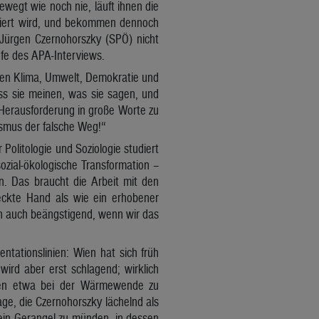
ewegt wie noch nie, läuft ihnen die
kutiert wird, und bekommen dennoch
Jürgen Czernohorszky (SPÖ) nicht
ufe des APA-Interviews.
nden Klima, Umwelt, Demokratie und
ss sie meinen, was sie sagen, und
Herausforderung in große Worte zu
mismus der falsche Weg!“
Politologie und Soziologie studiert
sozial-ökologische Transformation –
n. Das braucht die Arbeit mit den
eckte Hand als wie ein erhobener
ern auch beängstigend, wenn wir das
ntationslinien: Wien hat sich früh
wird aber erst schlagend; wirklich
gen etwa bei der Wärmewende zu
ge, die Czernohorszky lächelnd als
n ein Gerangel zu münden, in dessen