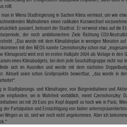
s rollt.
 man in Wiens Stadtregierung in Sachen Klima vermisst, um wie etwa
nschneidenden Maßnahmen einen radikalen Kurswechsel vorzunehmen
atsächlich passiert, beteuert der Stadtrat. Er verweist etwa auf die E
turperiode, der noch ambitioniertere Ziele Richtung CO2-Neutralit
gestrebt. „Das wurde mit dem Klimafahrplan in wenigen Monaten auf 
einkommen mit den NEOS nannte Czernohorszky schon mal „insgesam
e Klimagesetz wird erst im ersten Halbjahr 2024 als Vorlage in den
arium eines Klimabudgets, bei dem jede Geschäftsgruppe nicht nur in
befinde sich im Ausrollen und werde mit dem nächsten Doppelbud
 er. Aktuell seien schon Großprojekte bewertbar, „das wurde in de
rbeitet“.
g in Stadtplanungs- und Klimafragen, von Bürgerinitiativen und Aktiv
pie empfunden, sei in Wahrheit vorbildlich, meint Czernohorszky: 
ainitiativen sei mit 20 Euro pro Kopf doppelt so hoch wie in Paris, Wi
ng der Partizipation und Ermächtigung von bisher unterrepräsentiert
 bei Wegen so ist, sind wir noch nicht angekommen. Aber ich bekomme
ck.“