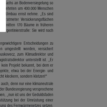
r Zuwachs an Bodenversiegelung so
 Jahrzehnten um 400.000 Menschen
 den Umbau ernst nehme. „Es sind
uadratmeter Versickerungsflächen
bschnitten 170 Bäume in früheren
 Argentinierstraße: Sie wird nach
wergewichtigere Entscheidungen zu
 umgestellt worden, versichert
nuskovecz, zum Klimadirektor und
tratsdirektor unterstellt ist. „Er
h kein Projekt bekannt, bei dem er
ojekte, etwa bei der Energie- und
ht kleckern, sondern klotzen!“
 auch, denn nur eine klimaneutrale
n der Bundesregierung versprochene
en, „nun ist uns der Geduldsfaden
stützung bei der Umrüstung einer
tung des Fernwärmenetzes setzen,