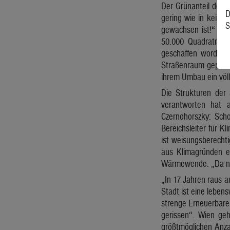
Der Grünanteil der 
D
gering wie in keine
S
gewachsen ist!“ Za
50.000 Quadratmete
geschaffen worden. 
Straßenraum gepflan
ihrem Umbau ein völl
Die Strukturen der 
verantworten hat a
Czernohorszky: Sch
Bereichsleiter für K
ist weisungsberechti
aus Klimagründen ei
Wärmewende. „Da nehm
„In 17 Jahren raus a
Stadt ist eine leben
strenge Erneuerbare
gerissen“. Wien ge
größtmöglichen Anza