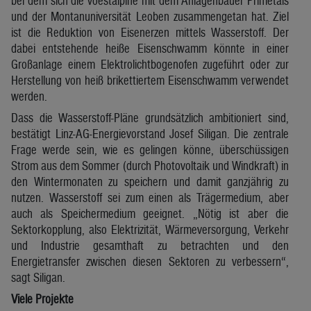
bei dem sich die voestalpine mit dem Anlagenbauer Primetals
und der Montanuniversität Leoben zusammengetan hat. Ziel
ist die Reduktion von Eisenerzen mittels Wasserstoff. Der
dabei entstehende heiße Eisenschwamm könnte in einer
Großanlage einem Elektrolichtbogenofen zugeführt oder zur
Herstellung von heiß brikettiertem Eisenschwamm verwendet
werden.
Dass die Wasserstoff-Pläne grundsätzlich ambitioniert sind,
bestätigt Linz-AG-Energievorstand Josef Siligan. Die zentrale
Frage werde sein, wie es gelingen könne, überschüssigen
Strom aus dem Sommer (durch Photovoltaik und Windkraft) in
den Wintermonaten zu speichern und damit ganzjährig zu
nutzen. Wasserstoff sei zum einen als Trägermedium, aber
auch als Speichermedium geeignet. „Nötig ist aber die
Sektorkopplung, also Elektrizität, Wärmeversorgung, Verkehr
und Industrie gesamthaft zu betrachten und den
Energietransfer zwischen diesen Sektoren zu verbessern“,
sagt Siligan.
Viele Projekte