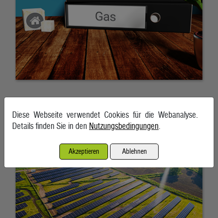
Strom Photovoltaik liegt aktuell nicht mehr weit hinter
Diese Webseite verwendet Cookies für die Webanalyse.
Wasserkraft
Details finden Sie in den
Nutzungsbedingungen
.
5. August 2026
Akzeptieren
Ablehnen